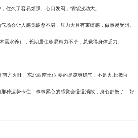
冲，住久了容易烦躁、心口发闷，情绪波动大。
的气场会让人感觉疲惫不堪，压力大且有束缚感，做事易受阻。
（木需水养），长期居住容易精力不济，总觉得身体乏力。
 避开南方火旺、东北西南土位 要的是凉爽稳气，不是火上浇油
前那种运势卡住、事事累心的感觉会慢慢消散，身心舒畅了，好