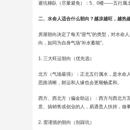
避坑梯队（尽量避免）：5、0楼——五行属
二、水命人适合什么朝向？越凉越旺，越热
房屋朝向决定了每天“迎气”的类型，对水命
向，如同为自身气场“补水蓄能”。
1. 三大旺运朝向（优先选）
北方（气场最强）：正北五行属水，是水命人
思路清晰，财运和人缘也会更顺畅柔和。
西方、西北方（偏金助运）：西方与西北方五
意、搞销售或创业的人，易遇贵人扶持，做
2. 需谨慎的朝向（别踩坑）