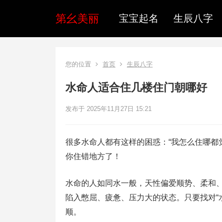
第幺美丽
宝宝起名
生辰八字
您的位置
首页
生辰八字
水命人适合住几楼住门朝哪好
发布于 2025年11月27日 15:21
很多水命人都有这样的困惑：“我怎么住哪都
你住错地方了！
水命的人如同水一般，天性偏爱顺势、柔和
陷入憋屈、疲惫、压力大的状态。只要找对“
顺。