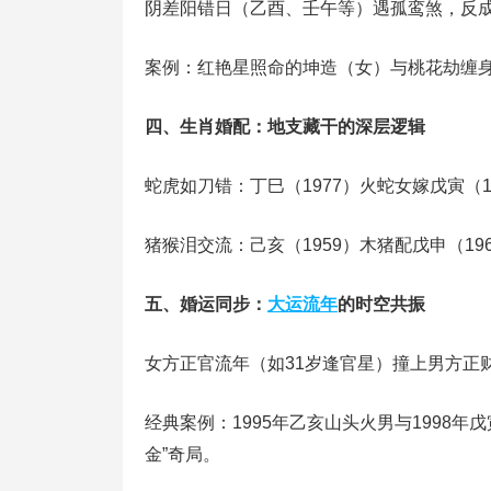
‌阴差阳错日‌（乙酉、壬午等）遇‌孤鸾煞‌，反
案例：‌红艳星‌照命的坤造（女）与‌桃花劫‌
四、‌生肖婚配‌：地支藏干的深层逻辑
‌蛇虎如刀错‌：‌丁巳（1977）火蛇‌女嫁‌戊寅（
‌猪猴泪交流‌：‌己亥（1959）木猪‌配‌戊申（1
五、‌婚运同步‌：
大运流年
的时空共振
女方‌正官流年‌（如31岁逢官星）撞上男方‌正
经典案例：1995年‌乙亥山头火‌男与1998年
金”奇局‌。