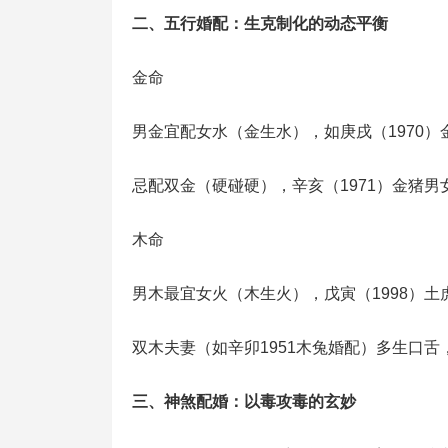
二、‌五行婚配‌：生克制化的动态平衡
‌金命‌
‌男金‌宜配‌女水‌（金生水），如‌庚戌（1970）金
忌配‌双金‌（硬碰硬），‌辛亥（1971）金猪‌
‌木命‌
‌男木‌最宜‌女火‌（木生火），‌戊寅（1998）土
‌双木夫妻‌（如‌辛卯1951木兔‌婚配）多生口舌
三、‌神煞配婚‌：以毒攻毒的玄妙