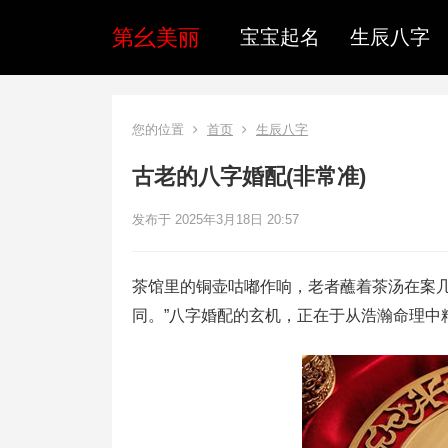
第幺美丽
宝宝起名
生辰八字
您的位置
首页
生辰八字
古老的八字婚配(非常准)
发布于 2025年3月18日 20:57
茶馆里的铜壶咕嘟作响，老者蘸着茶汤在案几
同。”八字婚配的玄机，正在于从浩瀚命理中精准