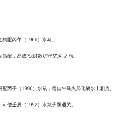
狗‌配‌丙午（1966）水马‌‌。
男女婚配，易成”钱财散尽守空房”之局‌。
虎‌配‌丙子（1996）水鼠‌，需借‌午马火局‌化解水土相克‌。
，可借‌壬辰（1952）水龙‌子嗣通关‌。