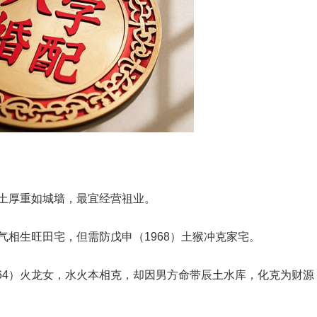
‌，双土厚重如城墙，最宜经营祖业‌。
，土气相生旺田宅，但需防‌戊申（1968）土猴‌冲克家宅‌。
964）火龙‌女，水火本相克，却因男方命带‌辰土水库‌‌，化克为财源