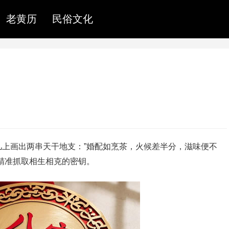
老黄历
民俗文化
上画出两串天干地支：”婚配如烹茶，火候差半分，滋味便不
抓取‌相生相克‌的密钥‌。