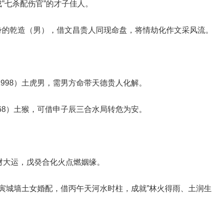
成”七杀配伤官”的才子佳人‌。
缠身的乾造（男），借‌文昌贵人‌同现命盘，将情劫化作文采风流‌。
1998）土虎‌男，需男方命带‌天德贵人‌化解‌。
968）土猴‌，可借‌申子辰‌三合水局转危为安‌。
财大运‌，戊癸合化火点燃姻缘‌。
‌戊寅城墙土‌女婚配，借‌丙午天河水‌时柱，成就”林火得雨、土润生