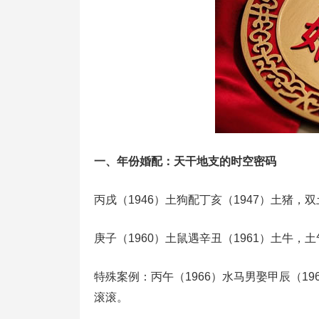
一、‌年份婚配‌：天干地支的时空密码
‌丙戌（1946）土狗‌配‌丁亥（1947）土猪
‌庚子（1960）土鼠‌遇‌辛丑（1961）土牛‌
特殊案例：‌丙午（1966）水马‌男娶‌甲辰（1
滚滚‌。