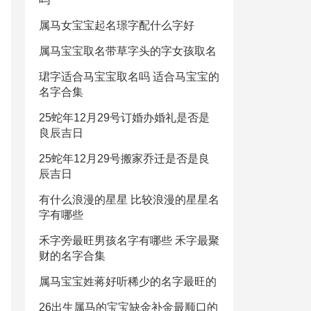
属马女宝宝起名璟字配什么字好
属马宝宝取名带草字头的字女孩取名
珺字适合马宝宝取名吗 适合马宝宝的
名字合集
25蛇年12月29号订婚办婚礼是否是
良辰吉日
25蛇年12月29号搬家乔迁是否是良
辰吉日
有什么浪漫的星星 比较浪漫的星星名
字有哪些
禾字旁最旺男孩名字有哪些 禾字最聚
财的名字合集
属马宝宝姓蒋好听稀少的名字最旺的
26出生属马的宝宝缺金补金最顺口的