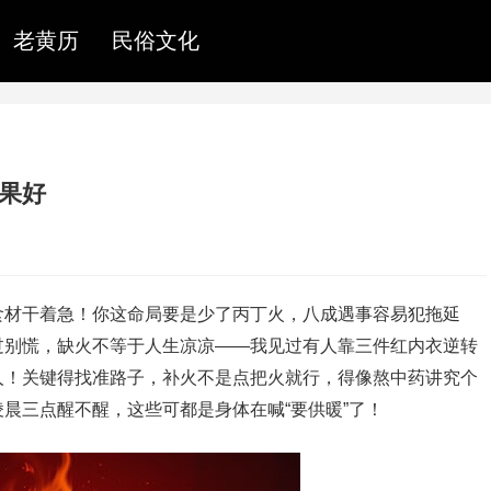
老黄历
民俗文化
果好
食材干着急！你这命局要是少了丙丁火，八成遇事容易犯拖延
过别慌，缺火不等于人生凉凉——我见过有人靠三件红内衣逆转
人！关键得找准路子，补火不是点把火就行，得像熬中药讲究个
晨三点醒不醒，这些可都是身体在喊“要供暖”了！