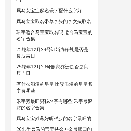
属马女宝宝起名璟字配什么字好
属马宝宝取名带草字头的字女孩取名
珺字适合马宝宝取名吗 适合马宝宝的
名字合集
25蛇年12月29号订婚办婚礼是否是
良辰吉日
25蛇年12月29号搬家乔迁是否是良
辰吉日
有什么浪漫的星星 比较浪漫的星星名
字有哪些
禾字旁最旺男孩名字有哪些 禾字最聚
财的名字合集
属马宝宝姓蒋好听稀少的名字最旺的
26出生属马的宝宝缺金补金最顺口的