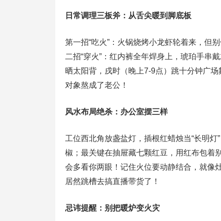
日常调理三板斧：从舌尖暖到脚底板
第一招“吃火”：火锅烧烤小龙虾轮着来，但
二招“穿火”：红内裤全年焊身上，琥珀手串
晒太阳背，戌时（晚上7-9点）跳十分钟广
对象熬成了老公！
风水布局绝杀：办公室摆三样
工位西北角放盏盐灯，插根红蜡烛当“长明灯
椒；最关键在抽屉藏七颗红豆，用红布包着
会多看你两眼！记住火位要动静结合，就像
居然跳槽去搞直播带货了！
忌讳提醒：别把暖炉变火灾