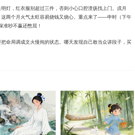
长明灯，红衣服别超过三件，否则小心口腔溃疡找上门。戌月
，这两个月火气太旺容易烧钱又烧心。重点来了——申时（下午
，保准吵不赢还憋屈！
要把命局调成文火慢炖的状态。哪天发现自己敢当众讲段子，买
！