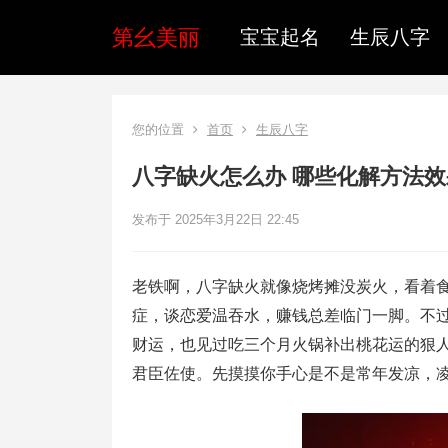
第幺美丽
宝宝起名
生辰八字
您的位置
首页
生辰八字
八字缺火怎么办 哪些化解方法效
发布于 2025年3月22日 22:45
老铁啊，八字缺火就像烧烤摊没炭火，看着
症，谈恋爱温吞水，赚钱总差临门一脚。不
财运，也见过吃三个月火锅补出桃花运的狠
君臣佐使。先摸摸你手心是不是常年发凉，凌