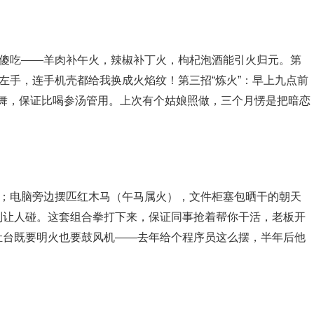
别傻吃——羊肉补午火，辣椒补丁火，枸杞泡酒能引火归元。第
戴左手，连手机壳都给我换成火焰纹！第三招“炼火”：早上九点前
场舞，保证比喝参汤管用。上次有个姑娘照做，三个月愣是把暗恋
”；电脑旁边摆匹红木马（午马属火），文件柜塞包晒干的朝天
别让人碰。这套组合拳打下来，保证同事抢着帮你干活，老板开
灶台既要明火也要鼓风机——去年给个程序员这么摆，半年后他