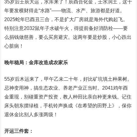
35岁后壬辰大运，水库来了！辰酉合化金，壬水润土，这十
年要发横财得走“水路”——物流、水产、旅游都是好道。
2025蛇年巳酉丑三合，不是扩大厂房就是海外代购起飞。
特别注意2032鼠年子水破午火，得提前备好消防栓——要
么捐钱做慈善，要么买房避灾。这两年要是炒股，小心跌出
心脏病！
晚年稳局：金库改造成农家乐
55岁后木运来了，甲午乙未二十年，好比矿坑填土种果树。
忌神变用神，搞生态农业、养老产业正当时。2041鸡年酉
金重现，别碰重资产投资，教人种田比亲自种更来钱。记住
床头朝东摆绿植，手机铃声换成《在希望的田野上》，保你
退休金比别人多涨两级！
开运三件套：