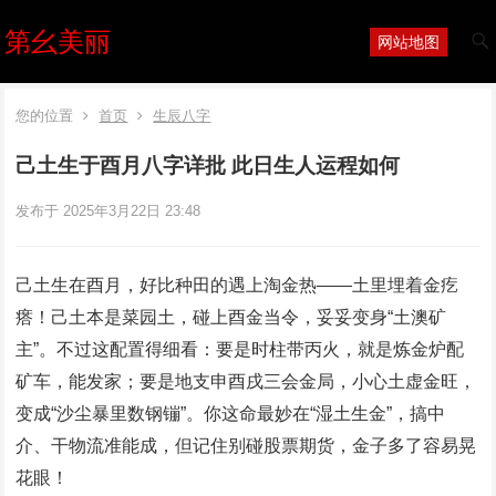
第幺美丽
网站地图
您的位置
首页
生辰八字
己土生于酉月八字详批 此日生人运程如何
发布于 2025年3月22日 23:48
己土生在酉月，好比种田的遇上淘金热——土里埋着金疙
瘩！己土本是菜园土，碰上酉金当令，妥妥变身“土澳矿
主”。不过这配置得细看：要是时柱带丙火，就是炼金炉配
矿车，能发家；要是地支申酉戌三会金局，小心土虚金旺，
变成“沙尘暴里数钢镚”。你这命最妙在“湿土生金”，搞中
介、干物流准能成，但记住别碰股票期货，金子多了容易晃
花眼！