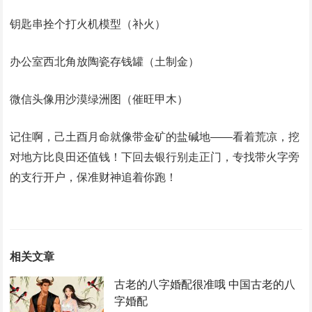
钥匙串拴个打火机模型（补火）
办公室西北角放陶瓷存钱罐（土制金）
微信头像用沙漠绿洲图（催旺甲木）
记住啊，己土酉月命就像带金矿的盐碱地——看着荒凉，挖
对地方比良田还值钱！下回去银行别走正门，专找带火字旁
的支行开户，保准财神追着你跑！
相关文章
古老的八字婚配很准哦 中国古老的八
字婚配