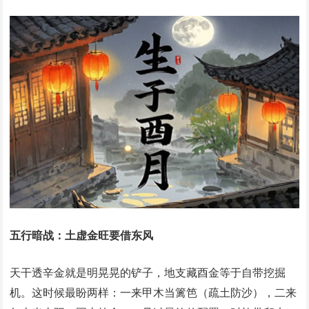
五行暗战：土虚金旺要借东风
天干透辛金就是明晃晃的铲子，地支藏酉金等于自带挖掘
机。这时候最盼两样：一来甲木当篱笆（疏土防沙），二来