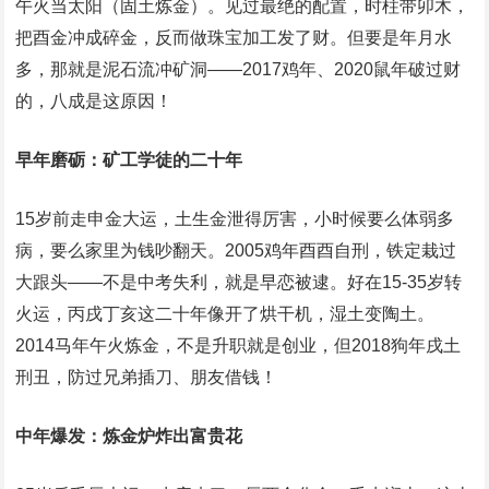
午火当太阳（固土炼金）。见过最绝的配置，时柱带卯木，
把酉金冲成碎金，反而做珠宝加工发了财。但要是年月水
多，那就是泥石流冲矿洞——2017鸡年、2020鼠年破过财
的，八成是这原因！
早年磨砺：矿工学徒的二十年
15岁前走申金大运，土生金泄得厉害，小时候要么体弱多
病，要么家里为钱吵翻天。2005鸡年酉酉自刑，铁定栽过
大跟头——不是中考失利，就是早恋被逮。好在15-35岁转
火运，丙戌丁亥这二十年像开了烘干机，湿土变陶土。
2014马年午火炼金，不是升职就是创业，但2018狗年戌土
刑丑，防过兄弟插刀、朋友借钱！
中年爆发：炼金炉炸出富贵花