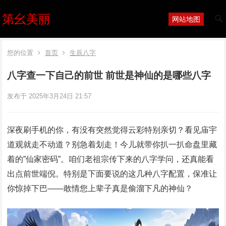
第幺美丽
网站地图
您的位置
首页
生辰八字
八字查一下自己的前世 前世是神仙的是哪些八字
发布于 2025年3月24日 21:57
深夜刷手机的你，有没有突然觉得云彩特别亲切？看见庙宇
道观就走不动道？别急着划走！今儿就带你扒一扒命盘里藏
着的”仙家密码”。咱们老祖宗传下来的八字学问，还真能看
出点前世端倪。特别是下面要说的这几种八字配置，保准让
你惊掉下巴——敢情您上辈子真是偷溜下凡的神仙？