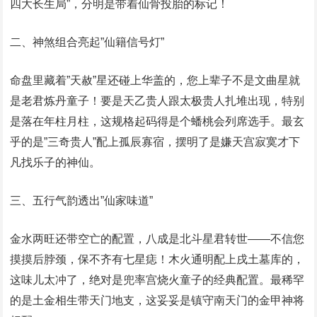
四大长生局”，分明是带着仙骨投胎的标记！
二、神煞组合亮起”仙籍信号灯”
命盘里藏着”天赦”星还碰上华盖的，您上辈子不是文曲星就
是老君炼丹童子！要是天乙贵人跟太极贵人扎堆出现，特别
是落在年柱月柱，这规格起码得是个蟠桃会列席选手。最玄
乎的是”三奇贵人”配上孤辰寡宿，摆明了是嫌天宫寂寞才下
凡找乐子的神仙。
三、五行气韵透出”仙家味道”
金水两旺还带空亡的配置，八成是北斗星君转世——不信您
摸摸后脖颈，保不齐有七星痣！木火通明配上戌土墓库的，
这味儿太冲了，绝对是兜率宫烧火童子的经典配置。最稀罕
的是土金相生带天门地支，这妥妥是镇守南天门的金甲神将