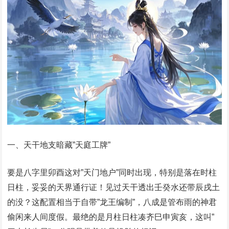
一、天干地支暗藏”天庭工牌”
要是八字里卯酉这对”天门地户”同时出现，特别是落在时柱
日柱，妥妥的天界通行证！见过天干透出壬癸水还带辰戌土
的没？这配置相当于自带”龙王编制”，八成是管布雨的神君
偷闲来人间度假。最绝的是月柱日柱凑齐巳申寅亥，这叫”