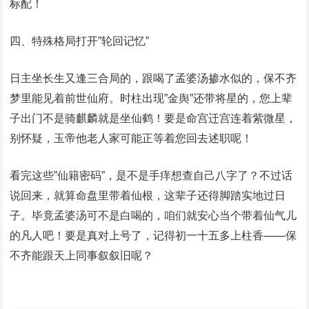
标配！
四、特殊格局打开”轮回记忆”
日主坐长生又逢三合局的，跟喝了孟婆汤掺水似的，保不齐
梦里能见着前世仙府。时柱出现”金舆”还带将星的，您上辈
子出门不是骑麒麟就是坐仙鹤！要是命宫迁宫连着紫微星，
别怀疑，玉帝他老人家可能正等着您回去述职呢！
看完这些”仙籍密码”，是不是手痒想查自己八字了？不过话
说回来，就算命盘里带着仙根，这辈子还得脚踏实地过日
子。毕竟孟婆汤可不是白喝的，咱们就安心当个带着仙气儿
的凡人吧！要是真对上号了，记得初一十五多上柱香——保
不齐能跟天上同事叙叙旧呢？