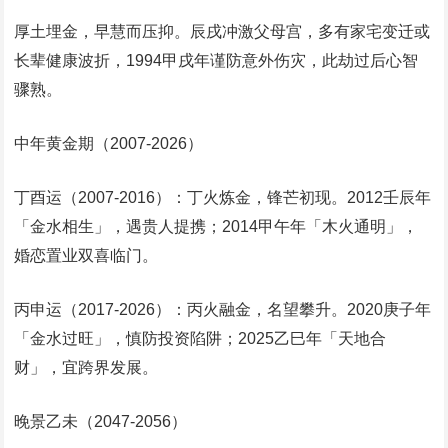
厚土埋金，早慧而压抑。辰戌冲激父母宫，多有家宅变迁或
长辈健康波折，1994甲戌年谨防意外伤灾，此劫过后心智
骤熟。
‌中年黄金期（2007-2026）‌
‌丁酉运（2007-2016）‌：丁火炼金，锋芒初现。2012壬辰年
「金水相生」，遇贵人提携；2014甲午年「木火通明」，
婚恋置业双喜临门。
‌丙申运（2017-2026）‌：丙火融金，名望攀升。2020庚子年
「金水过旺」，慎防投资陷阱；2025乙巳年「天地合
财」，宜跨界发展。
‌晚景乙未（2047-2056）