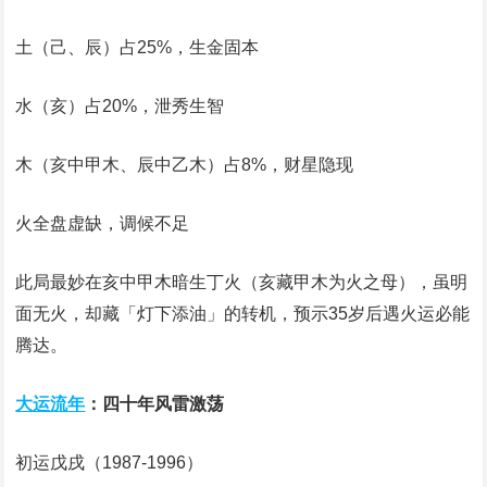
‌土‌（己、辰）占25%，生金固本
‌水‌（亥）占20%，泄秀生智
‌木‌（亥中甲木、辰中乙木）占8%，财星隐现
‌火‌全盘虚缺，调候不足
此局最妙在亥中甲木暗生丁火（亥藏甲木为火之母），虽明
面无火，却藏「灯下添油」的转机，预示35岁后遇火运必能
腾达。
大运流年
：四十年风雷激荡
‌初运戊戌（1987-1996）