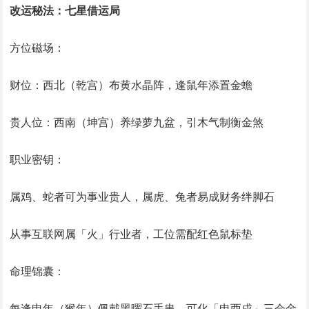
改运秘法：七星借运局
‌方位磁场‌：
财位：西北（乾宫）布黄水晶阵，逢鼠年添置金蟾
贵人位：西南（坤宫）养绿萝九盆，引木气制衡金煞
‌职业密钥‌：
属鸡、蛇者可为事业贵人，属虎、兔者易成财务绊脚石
从事互联网属「火」行业者，工位需配红色鼠标垫
‌命理锦囊‌：
每逢申年（猴年）佩戴黑曜石手串，可化「申酉戌」三会金