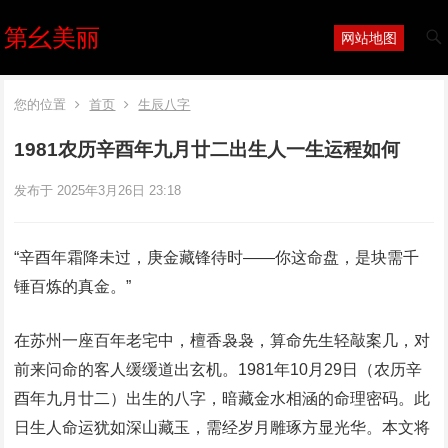
第幺美丽
网站地图
您的位置
首页
生辰八字
1981农历辛酉年九月廿二出生人一生运程如何
发布于 2025年3月26日 23:18
‌“辛酉年霜降未过，庚金藏锋待时——你这命盘，是块需千
锤百炼的真金。”‌
在苏州一座百年老宅中，檀香袅袅，算命先生轻敲案几，对
前来问命的客人缓缓道出玄机。1981年10月29日（农历辛
酉年九月廿二）出生的八字，暗藏金水相涵的命理密码。此
日生人命运犹如深山藏玉，需经岁月雕琢方显光华。本文将