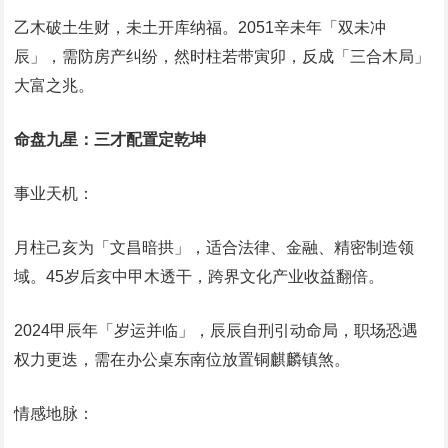
乙木破土生财，未土开库纳福。2051辛未年「双未冲
辰」，需防房产纠纷，然时柱若带寅卯，反成「三合木局」
大富之兆。
命盘九星：三才配置定乾坤
‌事业天机‌：
月柱己亥为「文昌暗拱」，适合法律、金融、精密制造领
域。45岁后亥中甲木透干，跨界文化产业收益翻倍。
2024甲辰年「岁运并临」，辰辰自刑引动命局，职场恐遇
权力更迭，需在办公桌东南位放置铜麒麟镇煞。
‌情感地脉‌：