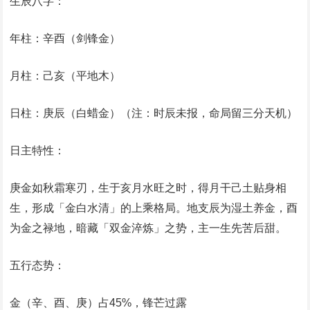
‌生辰八字‌：
‌年柱‌：辛酉（剑锋金）
‌月柱‌：己亥（平地木）
‌日柱‌：庚辰（白蜡金）（注：时辰未报，命局留三分天机）
‌日主特性‌：
庚金如秋霜寒刃，生于亥月水旺之时，得月干己土贴身相
生，形成「金白水清」的上乘格局。地支辰为湿土养金，酉
为金之禄地，暗藏「双金淬炼」之势，主一生先苦后甜。
‌五行态势‌：
‌金‌（辛、酉、庚）占45%，锋芒过露