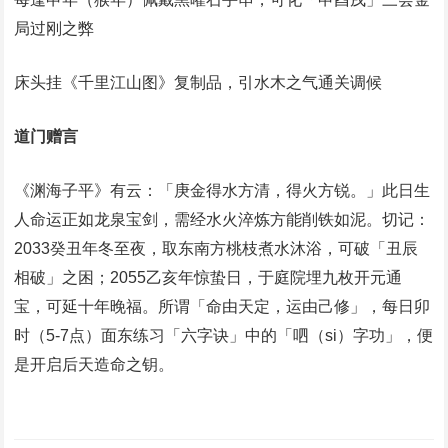
局过刚之弊
床头挂《千里江山图》复制品，引水木之气通关调候
‌道门赠言‌
《渊海子平》有云：「庚金得水方清，得火方锐。」此日生
人命运正如龙泉宝剑，需经水火淬炼方能削铁如泥。切记：
2033癸丑年冬至夜，取东南方桃枝煮水沐浴，可破「丑辰
相破」之困；2055乙亥年惊蛰日，于庭院埋九枚开元通
宝，可延十年晚福。所谓「命由天定，运由己修」，每日卯
时（5-7点）面东练习「六字诀」中的「呬（si）字功」，便
是开启后天造命之钥。