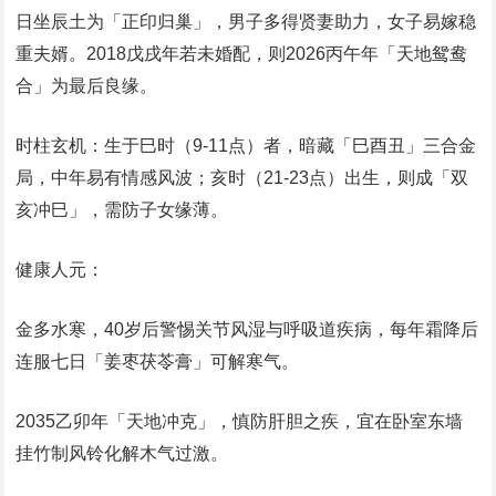
日坐辰土为「正印归巢」，男子多得贤妻助力，女子易嫁稳
重夫婿。2018戊戌年若未婚配，则2026丙午年「天地鸳鸯
合」为最后良缘。
时柱玄机：生于巳时（9-11点）者，暗藏「巳酉丑」三合金
局，中年易有情感风波；亥时（21-23点）出生，则成「双
亥冲巳」，需防子女缘薄。
‌健康人元‌：
金多水寒，40岁后警惕关节风湿与呼吸道疾病，每年霜降后
连服七日「姜枣茯苓膏」可解寒气。
2035乙卯年「天地冲克」，慎防肝胆之疾，宜在卧室东墙
挂竹制风铃化解木气过激。