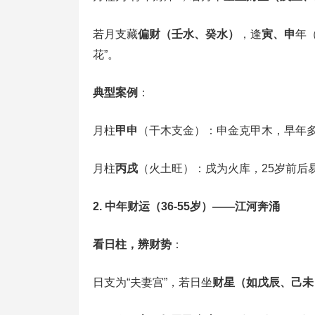
若月支藏‌
偏财（壬水、癸水）
‌，逢‌
寅、申
‌
花”。
典型案例
‌：
月柱‌
甲申
‌（干木支金）：申金克甲木，早年
月柱‌
丙戌
‌（火土旺）：戌为火库，25岁前
2. 中年财运（36-55岁）——江河奔涌
看日柱，辨财势
‌：
日支为“夫妻宫”，若日坐‌
财星（如戊辰、己未