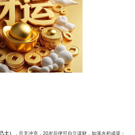
己土）
‌，且无冲克，20岁后便可自立谋财，如溪水初成渠；