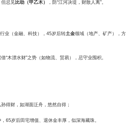
但忌见‌
比劫（甲乙木）
‌，防“江河决堤，财散人离”。‌
”行业（金融、科技），45岁后转‌
土金
‌领域（地产、矿产），方
需借“木漂水财”之势（如物流、贸易），忌守业囤积。
儿孙得财，如湖面泛舟，悠然自得；
冲，65岁后田宅增值、退休金丰厚，似深海藏珠。