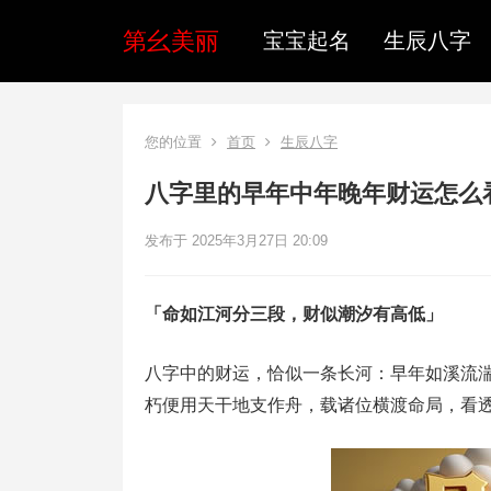
第幺美丽
宝宝起名
生辰八字
您的位置
首页
生辰八字
八字里的早年中年晚年财运怎么
发布于 2025年3月27日 20:09
「命如江河分三段，财似潮汐有高低」
八字中的财运，恰似一条长河：早年如溪流
朽便用天干地支作舟，载诸位横渡命局，看