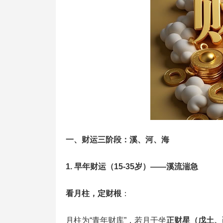
一、财运三阶段：溪、河、海
1. 早年财运（15-35岁）——溪流湍急
看月柱，定财根
‌：
月柱为“青年财库”，若月干坐‌
正财星（戊土、