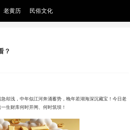
老黄历
民俗文化
看？
湍急却浅，中年似江河奔涌蓄势，晚年若湖海深沉藏宝！今日老
透一生财库何时开闸、何时筑坝！