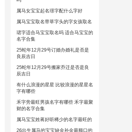
属马女宝宝起名璟字配什么字好
属马宝宝取名带草字头的字女孩取名
珺字适合马宝宝取名吗 适合马宝宝的
名字合集
25蛇年12月29号订婚办婚礼是否是
良辰吉日
25蛇年12月29号搬家乔迁是否是良
辰吉日
有什么浪漫的星星 比较浪漫的星星名
字有哪些
禾字旁最旺男孩名字有哪些 禾字最聚
财的名字合集
属马宝宝姓蒋好听稀少的名字最旺的
26出生属马的宝宝缺金补金最顺口的