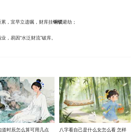
所累，宜早立遗嘱，财库挂‌
铜锁
‌避劫；
业，易因“水泛财流”破库。
知道时辰怎么算可用几点
八字看自己是什么女怎么看 怎样