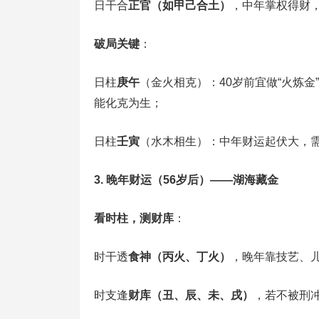
日干合‌
正官（如甲己合土）
‌，中年掌权得财，
破局关键
‌：
日柱‌
庚午
‌（金火相克）：40岁前宜做“火炼金
能化克为生；
日柱‌
壬寅
‌（水木相生）：中年财运起伏大，
3. 晚年财运（56岁后）——湖海藏金
看时柱，测财库
‌：
时干透‌
食神（丙火、丁火）
‌，晚年靠技艺、
时支逢‌
财库（丑、辰、未、戌）
‌，若不被刑