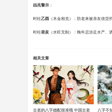
凶兆警示
‌：
时柱‌
乙酉
‌（木金相克）：防老来被亲友借贷
时柱‌
癸亥
‌（水旺无制）：晚年忌涉足水产、酒
相关文章
古老的八字婚配很准哦 中国古老
八字不