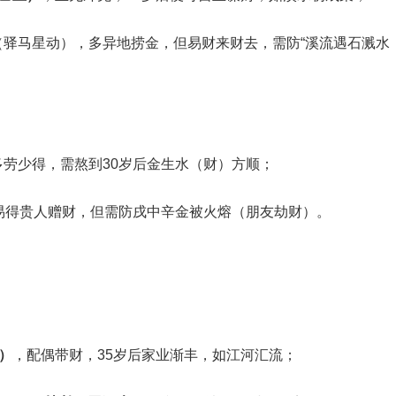
年（驿马星动），多异地捞金，但易财来财去，需防“溪流遇石溅水
多劳少得，需熬到30岁后金生水（财）方顺；
后易得贵人赠财，但需防戌中辛金被火熔（朋友劫财）。
）
‌，配偶带财，35岁后家业渐丰，如江河汇流；