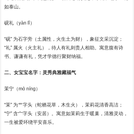
如泰山。
砚礼（yàn lǐ）
“砚” 为石字旁（土属性，火生土为财），象征文采沉淀；
“礼” 属火（火主礼），待人有礼则贵人相助。寓意腹有诗
书、谦谦有礼，凭才学德行聚财纳福。
二、女宝宝名字：灵秀典雅藏福气
茉宁（mò níng）
“茉” 为艹字头（蛇栖花草，木生火），茉莉花清香高洁；
“宁” 含宀字头（安居）。寓意如茉莉生于暖巢，清雅灵动，
一生被爱环绕平安喜乐。