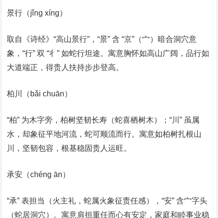
景行（jǐng xíng）
取自《诗经》“高山景行”，“景” 含 “京”（宀）暗合洞穴意
象，“行” 双 “彳” 如蛇行坦途。寓意胸怀如高山广阔，品行如
大道端正，得贵人扶持步步登高。
柏川（bǎi chuān）
“柏” 为木字旁，柏树坚韧长寿（蛇喜栖树木）；“川” 虽属
水，却象征平地河流，蛇可顺流而行。寓意如柏树扎根山
川，坚韧包容，根基稳固贵人运旺。
承安（chéng ān）
“承” 表担当（火主礼，蛇属火象征责任感），“安” 含宀字头
（蛇居洞穴）。寓意肩担重任而心有安定，家庭和睦事业稳