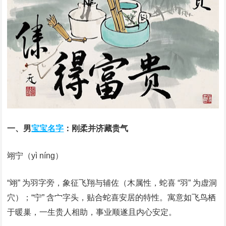
一、男
宝宝名字
：刚柔并济藏贵气
翊宁（yì níng）
“翊” 为羽字旁，象征飞翔与辅佐（木属性，蛇喜 “羽” 为虚洞
穴）；“宁” 含宀字头，贴合蛇喜安居的特性。寓意如飞鸟栖
于暖巢，一生贵人相助，事业顺遂且内心安定。