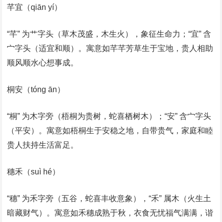
芊宜（qiān yí）
“芊” 为艹字头（草木茂盛，木生火），象征生命力；“宜” 含
宀字头（适宜和顺）。寓意如芊芊芳草生于宝地，贵人相助
顺风顺水心想事成。
桐安（tóng ān）
“桐” 为木字旁（梧桐为贵树，蛇喜栖树木）；“安” 含宀字头
（平安）。寓意如梧桐生于安稳之地，自带贵气，家庭和睦
贵人扶持生活富足。
穗禾（suì hé）
“穗” 为禾字旁（五谷，蛇喜丰收意象），“禾” 属木（火生土
暗藏财气）。寓意如禾穗成熟于秋，衣食无忧福气满满，谐