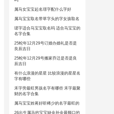
属马女宝宝起名璟字配什么字好
属马宝宝取名带草字头的字女孩取名
珺字适合马宝宝取名吗 适合马宝宝的
名字合集
25蛇年12月29号订婚办婚礼是否是
良辰吉日
25蛇年12月29号搬家乔迁是否是良
辰吉日
有什么浪漫的星星 比较浪漫的星星名
字有哪些
禾字旁最旺男孩名字有哪些 禾字最聚
财的名字合集
属马宝宝姓蒋好听稀少的名字最旺的
26出生属马的宝宝缺金补金最顺口的