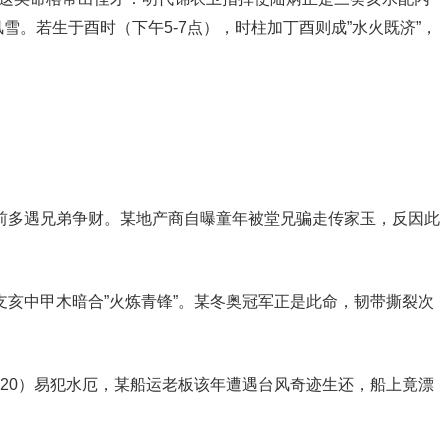
雪。若生于酉时（下午5-7点），时柱加丁酉则成”水火既济”，
岁前多遇兄弟争财。某地产商自曝童年被堂兄骗走传家玉，反因此
支亥中甲木暗合”火炼青锋”。某冬奥冠军正是此命，韧带撕裂次
020）易犯水厄，某船运老板该年遭遇台风奇迹生还，船上竟漂