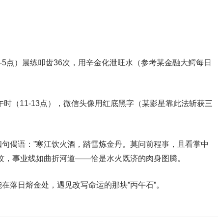
3-5点）晨练叩齿36次，用辛金化泄旺水（参考某金融大鳄每日
午时（11-13点），微信头像用红底黑字（某影星靠此法斩获三
句偈语：”寒江饮火酒，踏雪炼金丹。莫问前程事，且看掌中
纹，事业线如曲折河道——恰是水火既济的肉身图腾。
在落日熔金处，遇见改写命运的那块”丙午石”。