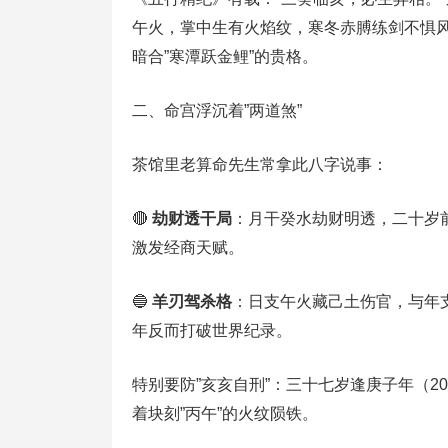
午火，掌中生有火焰纹，寒冬赤膊练剑不惧风
暗合”寒潭跃金鲤”的贵格。
二、命宫浮沉着”两道煞”
茶馆里老算命先生常拿此八字说事：
🔴 ‌
劫财透干局
‌：月干癸水劫财明透，二十
激发经商天赋。
🔵 ‌
羊刃驾杀格
‌：日支午火藏己土伤官，与年
年反而打破世界纪录。
特别要防”亥亥自刑”：三十七岁逢庚子年（2
着块刻”丙午”的火纹陨铁。