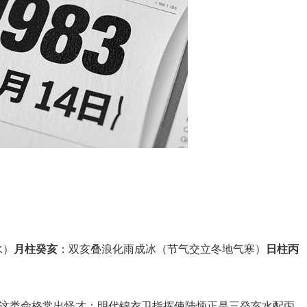
）‌
月柱癸亥
‌：双亥叠浪化雨成冰（节气交立冬地气寒）‌
日柱丙
）
”这类命格常出怪才：明代锦衣卫指挥使陆炳正是三癸亥水配丙