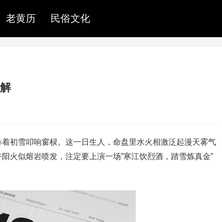
老黄历
民俗文化
详解
卷着初雪叩响窗棂。这一日生人，命盘里水火相激泛起漫天雾气
阳火似熔岩喷发，注定要上演一场”寒江饮烈酒，踏雪炼真金”