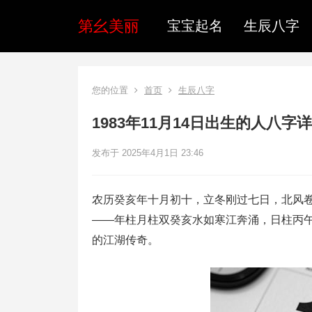
第幺美丽
宝宝起名
生辰八字
您的位置
首页
生辰八字
1983年11月14日出生的人八字
发布于 2025年4月1日 23:46
农历癸亥年十月初十，立冬刚过七日，北风
——年柱月柱双癸亥水如寒江奔涌，日柱丙午
的江湖传奇。