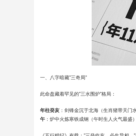
一、八字暗藏”三奇局”
此命盘藏着罕见的”三水围炉”格局：
年柱癸亥
‌：剑锋金沉于北海（生肖猪带天门水
午
‌：炉中火炼寒铁成钢（午时生人火气最盛
《五行精纪》有载：”三癸临亥，必生异相。