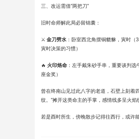
三、改运需借”两把刀”
旧时命师解此局必留锦囊：
⚔️ ‌
金刀劈水
‌：卧室西北角摆铜貔貅，寅时（
寅时决策的习惯）
🔥 ‌
火印烙命
‌：左手戴朱砂手串，重要谈判选
座金奖）
曾在终南山见过此八字的老道，石壁上刻着四
纹。”摊开这类命主的手掌，感情线多呈火焰
若是酉时所生，傍晚散步记得往西行，或许能