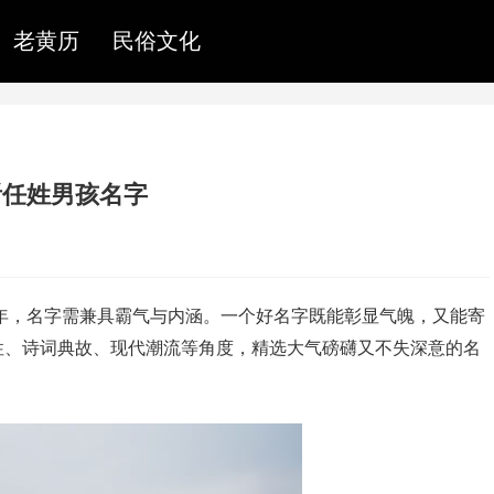
老黄历
民俗文化
听任姓男孩名字
蛇年，名字需兼具霸气与内涵。一个好名字既能彰显气魄，又能寄
性、诗词典故、现代潮流等角度，精选大气磅礴又不失深意的名