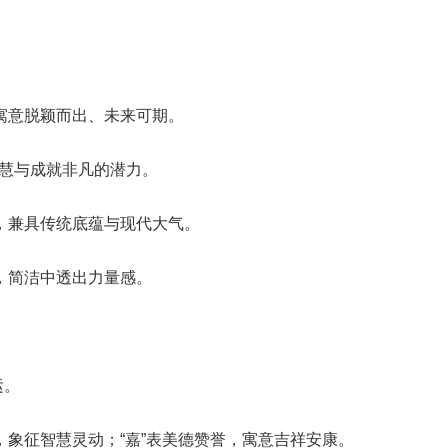
，寓意脱颖而出、未来可期。
智慧与成就非凡的潜力。
边，兼具传统底蕴与现代大气。
遂，简洁中透出力量感。
运。
性，象征智慧灵动；“嘉”表美德赞誉，寓意吉祥安康。