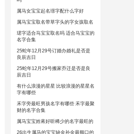
属马女宝宝起名璟字配什么字好
属马宝宝取名带草字头的字女孩取名
珺字适合马宝宝取名吗 适合马宝宝的
名字合集
25蛇年12月29号订婚办婚礼是否是
良辰吉日
25蛇年12月29号搬家乔迁是否是良
辰吉日
有什么浪漫的星星 比较浪漫的星星名
字有哪些
禾字旁最旺男孩名字有哪些 禾字最聚
财的名字合集
属马宝宝姓蒋好听稀少的名字最旺的
26出生属马的宝宝缺金补金最顺口的