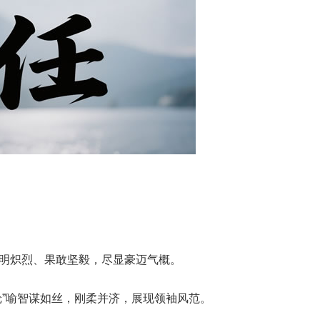
。
光明炽烈、果敢坚毅，尽显豪迈气概。
纶”喻智谋如丝，刚柔并济，展现领袖风范。