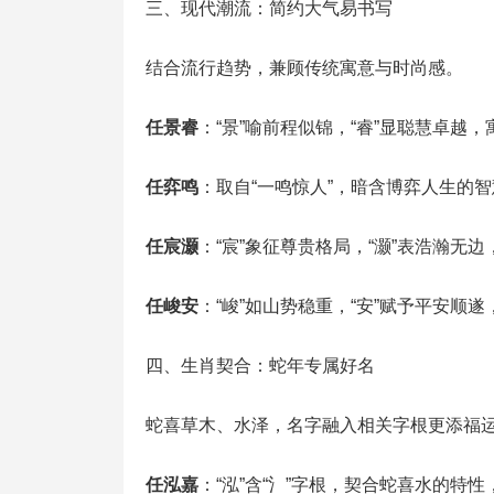
三、现代潮流：简约大气易书写
结合流行趋势，兼顾传统寓意与时尚感。
任景睿
：“景”喻前程似锦，“睿”显聪慧卓越
任弈鸣
：取自“一鸣惊人”，暗含博弈人生的
任宸灏
：“宸”象征尊贵格局，“灏”表浩瀚无
任峻安
：“峻”如山势稳重，“安”赋予平安顺
四、生肖契合：蛇年专属好名
蛇喜草木、水泽，名字融入相关字根更添福
任泓嘉
：“泓”含“氵”字根，契合蛇喜水的特