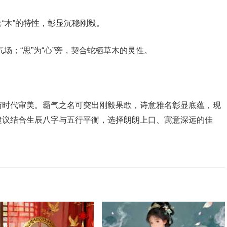
“木”的特性，彰显沉稳刚毅。
气场；“思”为“心”旁，契合蛇栖草木的灵性。
与时代审美。霸气之名可突出刚毅果敢，诗意雅名彰显底蕴，现
建议结合生辰八字与五行平衡，选择朗朗上口、寓意深远的佳