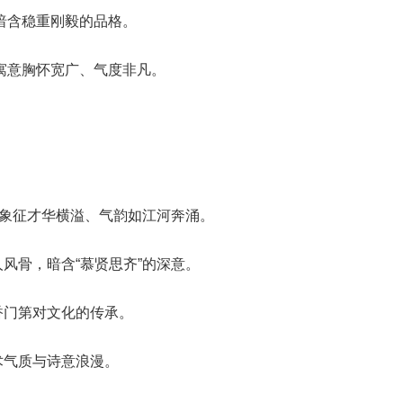
，暗含稳重刚毅的品格。
，寓意胸怀宽广、气度非凡。
，象征才华横溢、气韵如江河奔涌。
风骨，暗含“慕贤思齐”的深意。
香门第对文化的传承。
术气质与诗意浪漫。