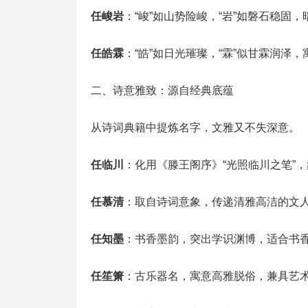
任峻岩
：“峻”如山势险峻，“岩”如磐石稳固
任皓霖
：“皓”如日光璀璨，“霖”似甘霖润泽
二、诗意雅致：源自经典底蕴
从诗词典籍中提炼名字，文雅又不失深意。
任临川
：化用《滕王阁序》“光照临川之笔”
任慕清
：取自诗词意象，传递清雅高洁的文人
任知墨
：书香墨韵，突出学识渊博，适合书
任笙箫
：古乐器名，寓意高雅脱俗，兼具艺