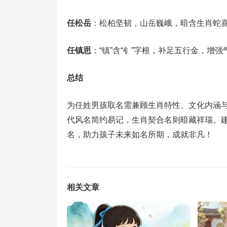
任松岳
：松柏坚韧，山岳巍峨，暗含生肖蛇喜
任镇思
：“镇”含“钅”字根，补足五行金，增强
总结
为任姓男孩取名需兼顾生肖特性、文化内涵
代风名简约易记，生肖契合名则暗藏祥瑞。
名，助力孩子未来如名所期，成就非凡！
相关文章