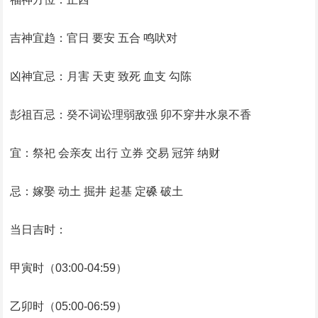
吉神宜趋：官日 要安 五合 鸣吠对
凶神宜忌：月害 天吏 致死 血支 勾陈
彭祖百忌：癸不词讼理弱敌强 卯不穿井水泉不香
宜：祭祀 会亲友 出行 立券 交易 冠笄 纳财
忌：嫁娶 动土 掘井 起基 定磉 破土
当日吉时：
甲寅时（03:00-04:59）
乙卯时（05:00-06:59）