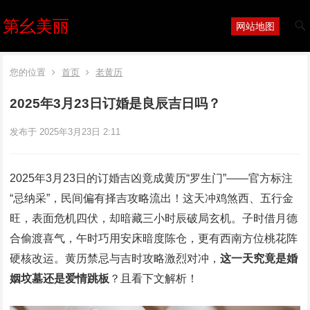
第幺美丽
网站地图
您的位置
首页
老黄历
2025年3月23日订婚是良辰吉日吗？
发布于 2025年3月23日 2:11
2025年3月23日的订婚吉凶竟成黄历“罗生门”——官方标注
“忌纳采”，民间偏有择吉攻略流出！这天冲鸡煞西、五行金
旺，表面危机四伏，却暗藏三小时辰破局玄机。子时借月德
合偷渡喜气，午时巧用安床暗度陈仓，更有西南方位桃花阵
硬核改运。黄历禁忌与吉时攻略激烈对冲，
这一天究竟是婚
姻坟墓还是爱情跳板
？且看下文解析！