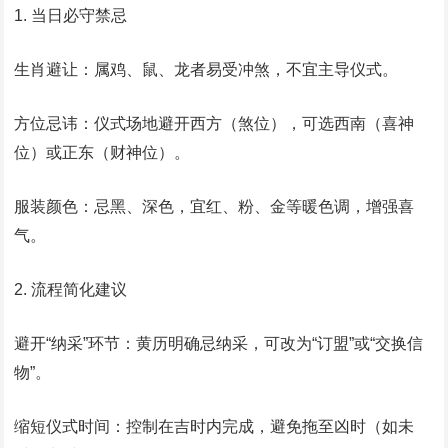
1. 当日必守禁忌
生肖避让：属鸡、鼠、龙者易受冲煞，不宜主导仪式。
方位忌讳：仪式场地避开西方（煞位），可选西南（喜神
位）或正东（财神位）。
服装颜色：忌黑、深色，宜红、粉、金等暖色调，增强喜
气。
2. 流程简化建议
避开“纳采”环节：黄历明确忌纳采，可改为“订盟”或“交换信
物”。
缩短仪式时间：控制在吉时内完成，避免拖至凶时（如未