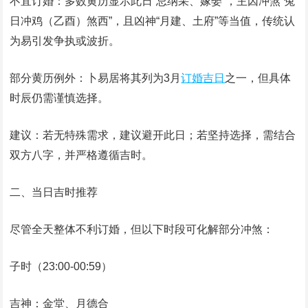
不宜订婚：多数黄历显示此日“忌纳采、嫁娶”，主因冲煞“兔
日冲鸡（乙酉）煞西”，且凶神“月建、土府”等当值，传统认
为易引发争执或波折。
部分黄历例外：卜易居将其列为3月
订婚吉日
之一，但具体
时辰仍需谨慎选择。
建议：若无特殊需求，建议避开此日；若坚持选择，需结合
双方八字，并严格遵循吉时。
二、当日吉时推荐
尽管全天整体不利订婚，但以下时段可化解部分冲煞：
子时（23:00-00:59）
吉神：金堂、月德合