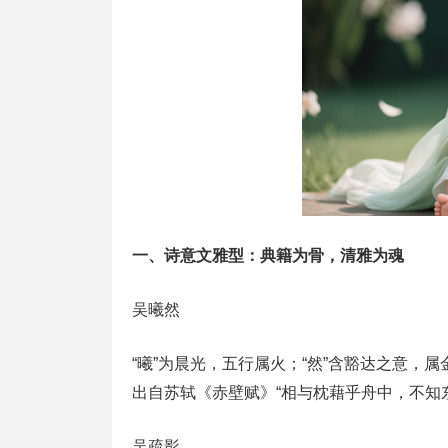
一、诗意文雅型：典籍为骨，清雅为魂
吴曦然
“曦”为晨光，五行属火；“然”含豁达之意
出自苏轼《赤壁赋》“相与枕藉乎舟中，不知
吴疏影