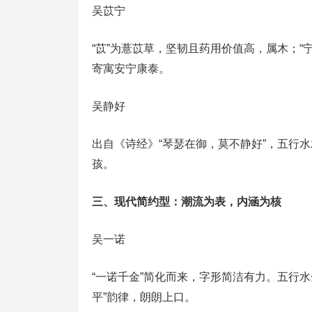
吴苡宁
“苡”为薏苡草，坚韧且药用价值高，属木；“
寄寓安宁康泰。
吴静好
出自《诗经》“琴瑟在御，莫不静好”，五行水
孩。
三、现代简约型：潮流为表，内涵为核
吴一诺
“一诺千金”简化而来，字形简洁有力。五行
平”韵律，朗朗上口。