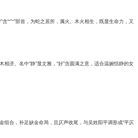
宁”含“宀”部首，为蛇之居所，属火。木火相生，既显生命力，又
木相济。名中“静”显文雅，“好”含圆满之意，适合温婉恬静的女
水金组合，补足缺金命局，且仄声收尾，与吴姓阳平调形成“平仄