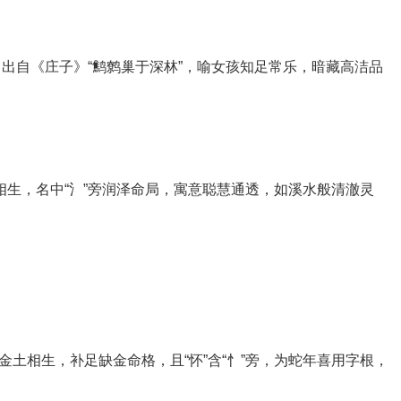
动。出自《庄子》“鹪鹩巢于深林”，喻女孩知足常乐，暗藏高洁品
木相生，名中“氵”旁润泽命局，寓意聪慧通透，如溪水般清澈灵
金土相生，补足缺金命格，且“怀”含“忄”旁，为蛇年喜用字根，