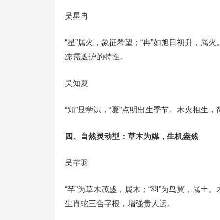
吴星冉
“星”属火，象征希望；“冉”如旭日初升，属
凉需遮护的特性。
吴知夏
“知”显学识，“夏”点明出生季节。木火相
四、自然灵动型：草木为媒，生机盎然
吴芊羽
“芊”为草木茂盛，属木；“羽”为鸟翼，属土
生肖蛇三合字根，增强贵人运。