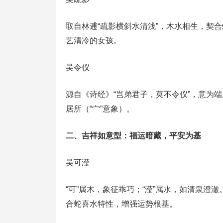
取自林逋“疏影横斜水清浅”，木水相生，契合
艺清冷的女孩。
吴令仪
源自《诗经》“岂弟君子，莫不令仪”，意为
居所（“宀”意象）。
二、吉祥如意型：福运暗藏，平安为基
吴可滢
“可”属木，象征乖巧；“滢”属水，如清泉澄
合蛇喜水特性，增强运势根基。