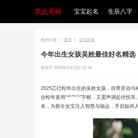
第幺美丽
宝宝起名
生辰八字
您的位置
首页
宝宝起名
今年出生女孩吴姓最佳好名精选
发布于 2025年4月13日 21:44
2025乙巳蛇年出生的吴姓女孩，自带灵动
合蛇年喜用“艹”“宀”字根，又需声调起伏
名，为新生女宝注入智慧与福运，开启如诗