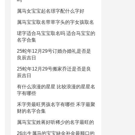
属马女宝宝起名璟字配什么字好
属马宝宝取名带草字头的字女孩取名
珺字适合马宝宝取名吗 适合马宝宝的
名字合集
25蛇年12月29号订婚办婚礼是否是
良辰吉日
25蛇年12月29号搬家乔迁是否是良
辰吉日
有什么浪漫的星星 比较浪漫的星星名
字有哪些
禾字旁最旺男孩名字有哪些 禾字最聚
财的名字合集
属马宝宝姓蒋好听稀少的名字最旺的
26出生属马的宝宝缺金补金最顺口的