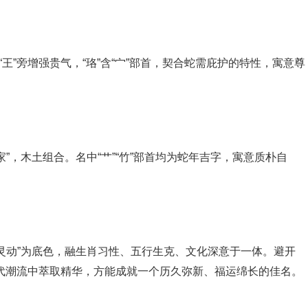
王”旁增强贵气，“珞”含“宀”部首，契合蛇需庇护的特性，寓意尊
”，木土组合。名中“艹”“竹”部首均为蛇年吉字，寓意质朴自
灵动”为底色，融生肖习性、五行生克、文化深意于一体。避开
、现代潮流中萃取精华，方能成就一个历久弥新、福运绵长的佳名。