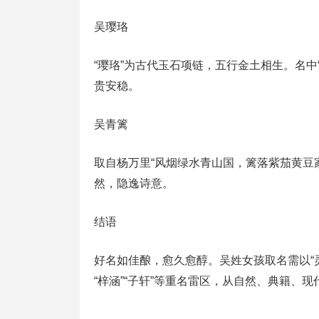
吴璎珞
“璎珞”为古代玉石项链，五行金土相生。名中“
贵安稳。
吴青篱
取自杨万里“风烟绿水青山国，篱落紫茄黄豆家
然，隐逸诗意。
结语
好名如佳酿，愈久愈醇。吴姓女孩取名需以“
“梓涵”“子轩”等重名雷区，从自然、典籍