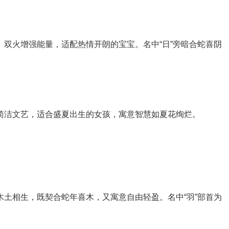
火。双火增强能量，适配热情开朗的宝宝。名中“日”旁暗合蛇喜阴
生，简洁文艺，适合盛夏出生的女孩，寓意智慧如夏花绚烂。
。木土相生，既契合蛇年喜木，又寓意自由轻盈。名中“羽”部首为