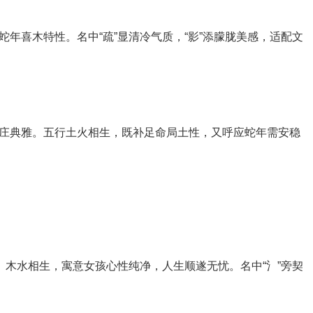
蛇年喜木特性。名中“疏”显清冷气质，“影”添朦胧美感，适配文
端庄典雅。五行土火相生，既补足命局土性，又呼应蛇年需安稳
澈。木水相生，寓意女孩心性纯净，人生顺遂无忧。名中“氵”旁契