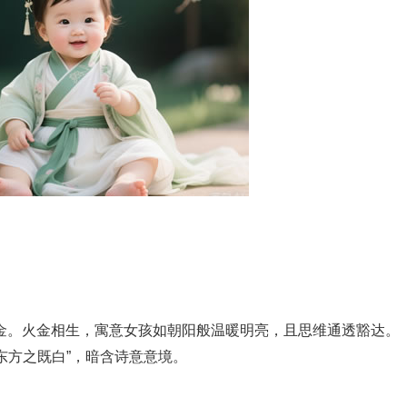
，属金。火金相生，寓意女孩如朝阳般温暖明亮，且思维通透豁达。
东方之既白”，暗含诗意意境。