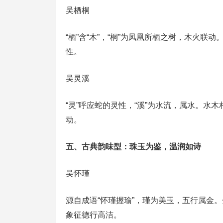
吴栖桐
“栖”含“木”，“桐”为凤凰所栖之树，木火联
性。
吴灵溪
“灵”呼应蛇的灵性，“溪”为水流，属水。水
动。
五、古典韵味型：珠玉为鉴，温润如诗
吴怀瑾
源自成语“怀瑾握瑜”，瑾为美玉，五行属金。
象征德行高洁。