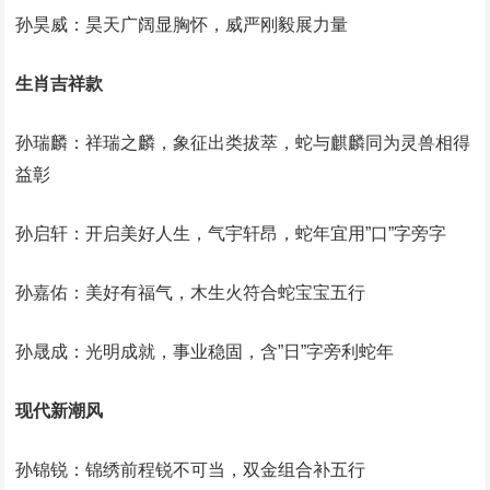
孙昊威：昊天广阔显胸怀，威严刚毅展力量‌
生肖吉祥款
孙瑞麟：祥瑞之麟，象征出类拔萃，蛇与麒麟同为灵兽相得
益彰‌
孙启轩：开启美好人生，气宇轩昂，蛇年宜用”口”字旁字‌
孙嘉佑：美好有福气，木生火符合蛇宝宝五行‌
孙晟成：光明成就，事业稳固，含”日”字旁利蛇年‌
现代新潮风
孙锦锐：锦绣前程锐不可当，双金组合补五行‌