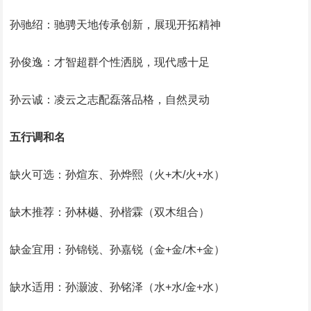
孙驰绍：驰骋天地传承创新，展现开拓精神‌
孙俊逸：才智超群个性洒脱，现代感十足‌
孙云诚：凌云之志配磊落品格，自然灵动‌
五行调和名
缺火可选：孙煊东、孙烨熙（火+木/火+水）‌
缺木推荐：孙林樾、孙楷霖（双木组合）‌
缺金宜用：孙锦锐、孙嘉锐（金+金/木+金）‌
缺水适用：孙灏波、孙铭泽（水+水/金+水）‌