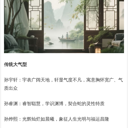
传统大气型
孙宇轩：宇表广阔天地，轩显气度不凡，寓意胸怀宽广、气
质出众‌
孙睿渊：睿智聪慧，学识渊博，契合蛇的灵性特质‌
孙烨熙：光辉灿烂如晨曦，象征人生光明与福运昌隆‌