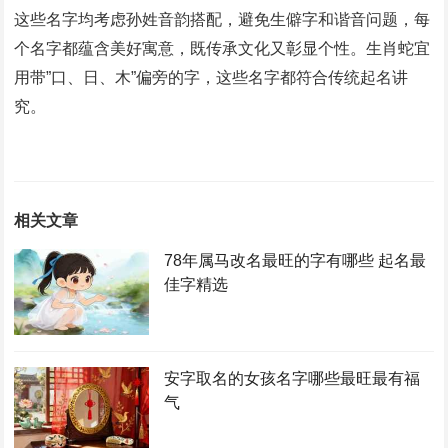
这些名字均考虑孙姓音韵搭配，避免生僻字和谐音问题，每
个名字都蕴含美好寓意，既传承文化又彰显个性‌。生肖蛇宜
用带”口、日、木”偏旁的字，这些名字都符合传统起名讲
究‌。
相关文章
78年属马改名最旺的字有哪些 起名最
佳字精选
安字取名的女孩名字哪些最旺最有福
气