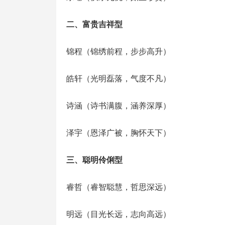
‌二、富贵吉祥型‌
‌锦程‌（锦绣前程，步步高升）
‌皓轩‌（光明磊落，气度不凡）
‌诗涵‌（诗书满腹，涵养深厚）
‌泽宇‌（恩泽广被，胸怀天下）
‌三、聪明伶俐型‌
‌睿哲‌（睿智聪慧，哲思深远）
‌明远‌（目光长远，志向高远）