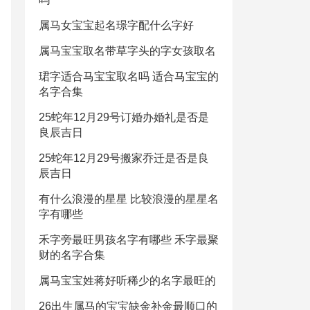
属马女宝宝起名璟字配什么字好
属马宝宝取名带草字头的字女孩取名
珺字适合马宝宝取名吗 适合马宝宝的
名字合集
25蛇年12月29号订婚办婚礼是否是
良辰吉日
25蛇年12月29号搬家乔迁是否是良
辰吉日
有什么浪漫的星星 比较浪漫的星星名
字有哪些
禾字旁最旺男孩名字有哪些 禾字最聚
财的名字合集
属马宝宝姓蒋好听稀少的名字最旺的
26出生属马的宝宝缺金补金最顺口的