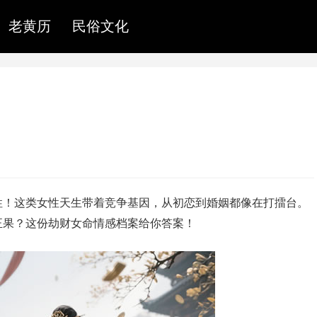
老黄历
民俗文化
性！这类女性天生带着竞争基因，从初恋到婚姻都像在打擂台。
正果？这份劫财女命情感档案给你答案！