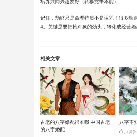
培养共同兴趣爱好（转移竞争本能）‌
记住，劫财只是命理特质不是诅咒！很多劫财
4。关键是要把抢对象的劲头，转化成经营婚
相关文章
古老的八字婚配很准哦 中国古老
八字不
的八字婚配
点赞(5