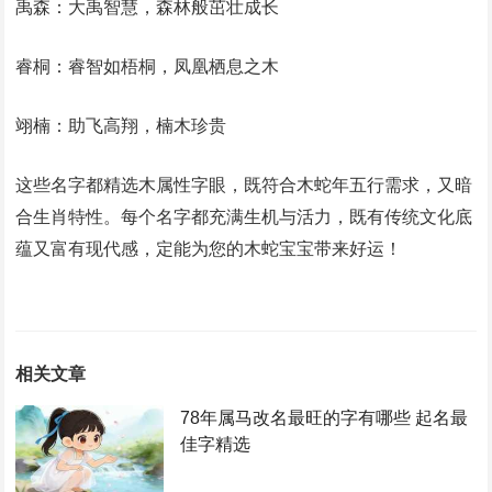
禹森：大禹智慧，森林般茁壮成长
睿桐：睿智如梧桐，凤凰栖息之木
翊楠：助飞高翔，楠木珍贵
这些名字都精选木属性字眼，既符合木蛇年五行需求，又暗
合生肖特性。每个名字都充满生机与活力，既有传统文化底
蕴又富有现代感，定能为您的木蛇宝宝带来好运！
相关文章
78年属马改名最旺的字有哪些 起名最
佳字精选