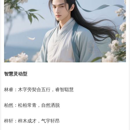
智慧灵动型
林睿：木字旁契合五行，睿智聪慧
柏然：松柏常青，自然洒脱
梓轩：梓木成才，气宇轩昂