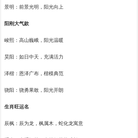
景明：前景光明，阳光向上
阳刚大气款
峻熙：高山巍峨，阳光温暖
昊阳：如日中天，充满活力
泽楷：恩泽广布，楷模典范
骁阳：骁勇果敢，阳光开朗
生肖旺运名
辰枫：辰为龙，枫属木，蛇化龙寓意