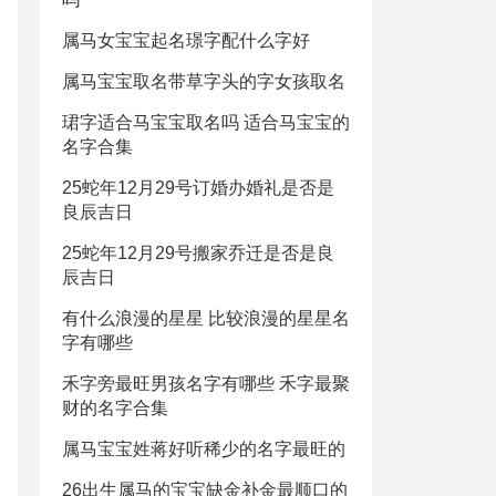
属马女宝宝起名璟字配什么字好
属马宝宝取名带草字头的字女孩取名
珺字适合马宝宝取名吗 适合马宝宝的
名字合集
25蛇年12月29号订婚办婚礼是否是
良辰吉日
25蛇年12月29号搬家乔迁是否是良
辰吉日
有什么浪漫的星星 比较浪漫的星星名
字有哪些
禾字旁最旺男孩名字有哪些 禾字最聚
财的名字合集
属马宝宝姓蒋好听稀少的名字最旺的
26出生属马的宝宝缺金补金最顺口的