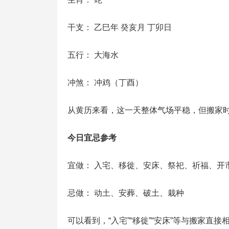
干支： 乙巳年 癸亥月 丁卯日
五行： 大海水
冲煞： 冲鸡（丁酉）
从黄历来看，这一天整体气场平稳，但搬家
今日宜忌参考
宜做： 入宅、移徙、安床、祭祀、祈福、开
忌做： 动土、安葬、破土、栽种
可以看到，“入宅”“移徙”“安床”等与搬家