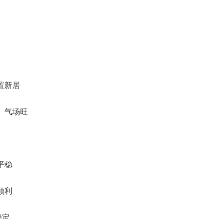
布置新居
利、气场旺
平稳
顺利
稳定。