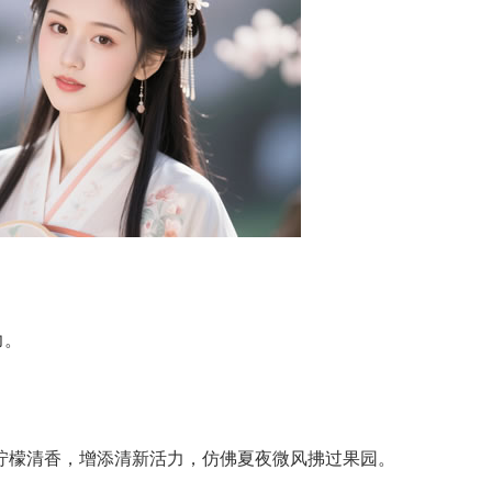
力。
为柠檬清香，增添清新活力，仿佛夏夜微风拂过果园。