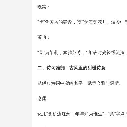
晚棠：
“晚”含黄昏的静谧，“棠”为海棠花开，温柔
茉冉：
“茉”为茉莉，素雅芬芳；“冉”表时光轻缓流
二、诗词雅韵：古风里的甜暖诗意
从经典诗词中凝练名字，赋予文雅与深情。
念柔：
化用“念桥边红药，年年知为谁生”，“柔”字