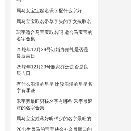
属马女宝宝起名璟字配什么字好
属马宝宝取名带草字头的字女孩取名
珺字适合马宝宝取名吗 适合马宝宝的
名字合集
25蛇年12月29号订婚办婚礼是否是
良辰吉日
25蛇年12月29号搬家乔迁是否是良
辰吉日
有什么浪漫的星星 比较浪漫的星星名
字有哪些
禾字旁最旺男孩名字有哪些 禾字最聚
财的名字合集
属马宝宝姓蒋好听稀少的名字最旺的
26出生属马的宝宝缺金补金最顺口的