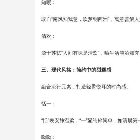
知暖：
取自“南风知我意，吹梦到西洲”，寓意善解
清欢：
源于苏轼“人间有味是清欢”，喻生活淡泊却
三、现代风格：简约中的甜糯感
融合流行元素，打造轻盈悦耳的时尚感。
恬一：
“恬”表安静温柔，“一”显纯粹简单，如清晨
呦呦：