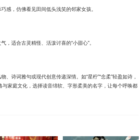
乖巧感，仿佛看见田间低头浅笑的邻家女孩。
气，适合古灵精怪、活泼讨喜的“小甜心”。
物、诗词雅句或现代创意传递深情。如“星柠”“念柔”轻盈如诗，
子性格与家庭文化，选择读音绵软、字形柔美的名字，让每个呼唤都