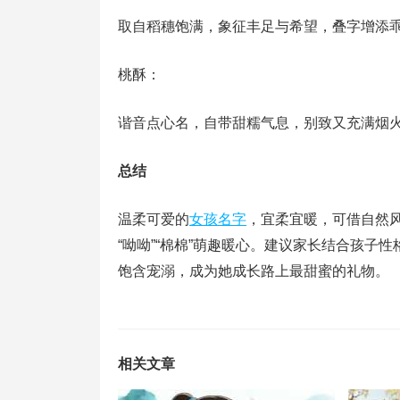
取自稻穗饱满，象征丰足与希望，叠字增添
桃酥：
谐音点心名，自带甜糯气息，别致又充满烟火
总结
温柔可爱的
女孩名字
，宜柔宜暖，可借自然风
“呦呦”“棉棉”萌趣暖心。建议家长结合孩
饱含宠溺，成为她成长路上最甜蜜的礼物。
相关文章