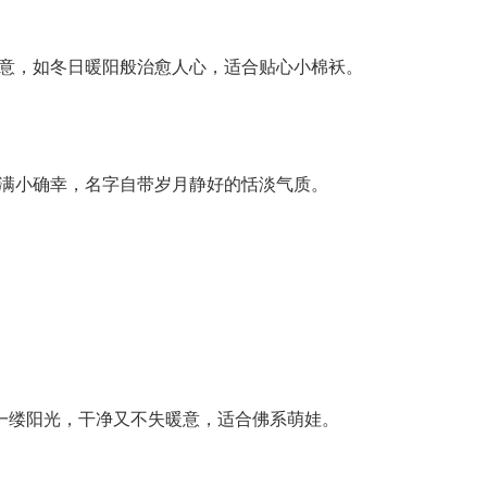
人意，如冬日暖阳般治愈人心，适合贴心小棉袄。
充满小确幸，名字自带岁月静好的恬淡气质。
第一缕阳光，干净又不失暖意，适合佛系萌娃。