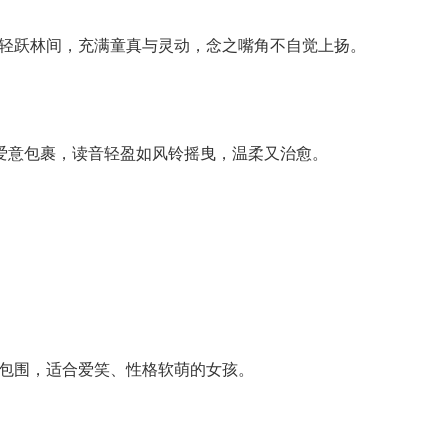
鹿轻跃林间，充满童真与灵动，念之嘴角不自觉上扬。
被爱意包裹，读音轻盈如风铃摇曳，温柔又治愈。
暖包围，适合爱笑、性格软萌的女孩。