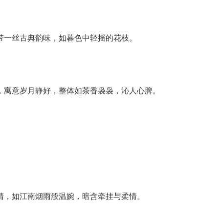
中带一丝古典韵味，如暮色中轻摇的花枝。
淌，寓意岁月静好，整体如茶香袅袅，沁人心脾。
点睛，如江南烟雨般温婉，暗含牵挂与柔情。