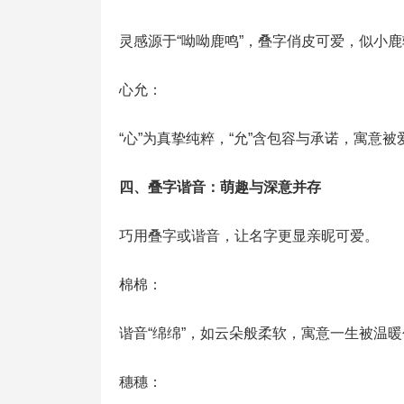
灵感源于“呦呦鹿鸣”，叠字俏皮可爱，似小
心允：
“心”为真挚纯粹，“允”含包容与承诺，寓意
四、叠字谐音：萌趣与深意并存
巧用叠字或谐音，让名字更显亲昵可爱。
棉棉：
谐音“绵绵”，如云朵般柔软，寓意一生被温
穗穗：