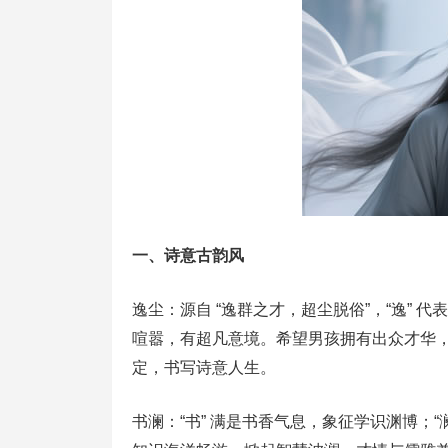
一、诗意古韵风
逸尘：源自 “逸群之才，超尘脱俗”，“逸” 
喧嚣，有超凡意境。希望男孩拥有出众才华
定，书写诗意人生。
书澜：“书” 满是书香气息，象征学识渊博；