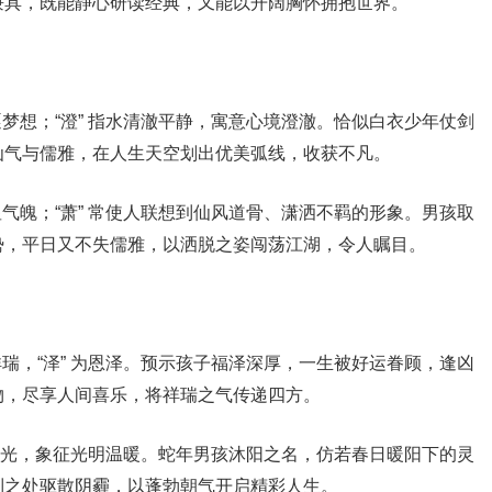
兼具，既能静心研读经典，又能以开阔胸怀拥抱世界。
逐梦想；“澄” 指水清澈平静，寓意心境澄澈。恰似白衣少年仗剑
仙气与儒雅，在人生天空划出优美弧线，收获不凡。
显气魄；“萧” 常使人联想到仙风道骨、潇洒不羁的形象。男孩取
势，平日又不失儒雅，以洒脱之姿闯荡江湖，令人瞩目。
祥瑞，“泽” 为恩泽。预示孩子福泽深厚，一生被好运眷顾，逢凶
物，尽享人间喜乐，将祥瑞之气传递四方。
 是阳光，象征光明温暖。蛇年男孩沐阳之名，仿若春日暖阳下的灵
到之处驱散阴霾，以蓬勃朝气开启精彩人生。