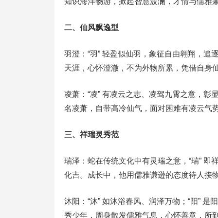
知识海洋畅游，掀起智慧波澜，才情与儒雅
二、仙风飘逸型
羽澄：“羽” 轻盈似仙羽，象征自由翱翔，追
天涯，心怀澄澈，不为外物所累，凭借自身
凌萧：“凌” 有凌云之志、凌驾九霄之意，彰
名凌萧，自带高冷仙气，面对困难有凌云气
三、祥瑞灵秀范
瑞泽：蛇在传统文化中有灵瑞之意，“瑞” 即
化吉。成长中，他用儒雅谦逊的态度待人接
沐阳：“沐” 如沐浴春风、润泽万物；“阳”
秀少年，周身散发儒雅气息，心怀善意，所