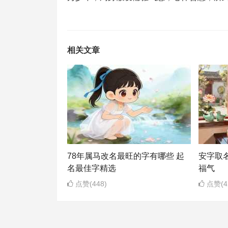
相关文章
78年属马改名最旺的字有哪些 起
安字取
名最佳字精选
福气
点赞(448)
点赞(4