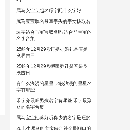
属马女宝宝起名璟字配什么字好
属马宝宝取名带草字头的字女孩取名
珺字适合马宝宝取名吗 适合马宝宝的
名字合集
25蛇年12月29号订婚办婚礼是否是
良辰吉日
25蛇年12月29号搬家乔迁是否是良
辰吉日
有什么浪漫的星星 比较浪漫的星星名
字有哪些
禾字旁最旺男孩名字有哪些 禾字最聚
财的名字合集
属马宝宝姓蒋好听稀少的名字最旺的
26出生属马的宝宝缺金补金最顺口的