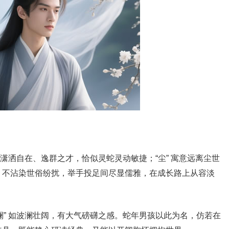
代表潇洒自在、逸群之才，恰似灵蛇灵动敏捷；“尘” 寓意远离尘世
，不沾染世俗纷扰，举手投足间尽显儒雅，在成长路上从容淡
“澜” 如波澜壮阔，有大气磅礴之感。蛇年男孩以此为名，仿若在