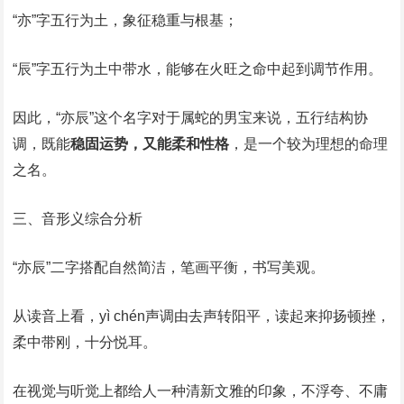
“亦”字五行为土，象征稳重与根基；
“辰”字五行为土中带水，能够在火旺之命中起到调节作用。
因此，“亦辰”这个名字对于属蛇的男宝来说，五行结构协
调，既能
稳固运势，又能柔和性格
，是一个较为理想的命理
之名。
三、音形义综合分析
“亦辰”二字搭配自然简洁，笔画平衡，书写美观。
从读音上看，yì chén声调由去声转阳平，读起来抑扬顿挫，
柔中带刚，十分悦耳。
在视觉与听觉上都给人一种清新文雅的印象，不浮夸、不庸