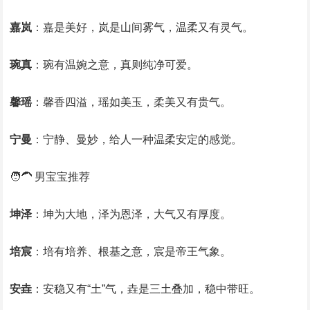
嘉岚
：嘉是美好，岚是山间雾气，温柔又有灵气。
琬真
：琬有温婉之意，真则纯净可爱。
馨瑶
：馨香四溢，瑶如美玉，柔美又有贵气。
宁曼
：宁静、曼妙，给人一种温柔安定的感觉。
🧑‍🦱 男宝宝推荐
坤泽
：坤为大地，泽为恩泽，大气又有厚度。
培宸
：培有培养、根基之意，宸是帝王气象。
安垚
：安稳又有“土”气，垚是三土叠加，稳中带旺。