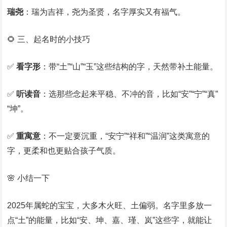
瑞尧
：瑞为吉祥，尧为圣贤，名字厚实又有福气。
🌻 三、起名时的小技巧
✅
看字形
：带“土”“山”“玉”这些结构的字，天然带补土能量。
✅
听读音
：选那些念起来平稳、不冲的音，比如“安”“宁”“真”
“坤”。
✅
重寓意
：不一定要沉重，“安宁”“祥和”“温润”这类寓意的
字，更柔和也更贴合孩子气质。
🌸 小结一下
2025年属蛇的宝宝，大多木火旺、土偏弱。名字里多放一
点“土”的能量，比如“安、坤、嘉、瑾、岚”这些字，就能让