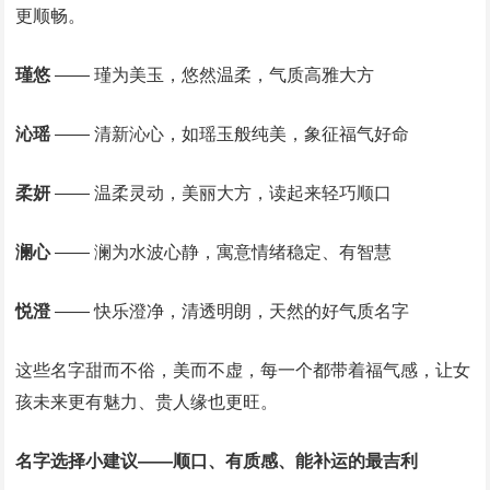
更顺畅。
瑾悠
—— 瑾为美玉，悠然温柔，气质高雅大方
沁瑶
—— 清新沁心，如瑶玉般纯美，象征福气好命
柔妍
—— 温柔灵动，美丽大方，读起来轻巧顺口
澜心
—— 澜为水波心静，寓意情绪稳定、有智慧
悦澄
—— 快乐澄净，清透明朗，天然的好气质名字
这些名字甜而不俗，美而不虚，每一个都带着福气感，让女
孩未来更有魅力、贵人缘也更旺。
名字选择小建议——顺口、有质感、能补运的最吉利