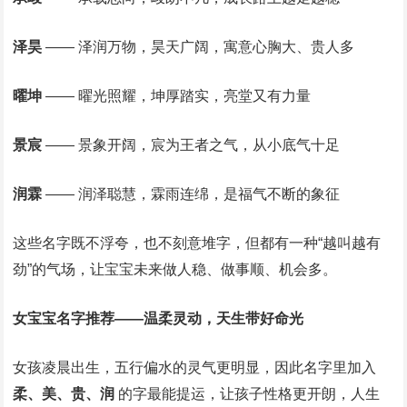
泽昊
—— 泽润万物，昊天广阔，寓意心胸大、贵人多
曜坤
—— 曜光照耀，坤厚踏实，亮堂又有力量
景宸
—— 景象开阔，宸为王者之气，从小底气十足
润霖
—— 润泽聪慧，霖雨连绵，是福气不断的象征
这些名字既不浮夸，也不刻意堆字，但都有一种“越叫越有
劲”的气场，让宝宝未来做人稳、做事顺、机会多。
女宝宝名字推荐——温柔灵动，天生带好命光
女孩凌晨出生，五行偏水的灵气更明显，因此名字里加入
柔、美、贵、润
的字最能提运，让孩子性格更开朗，人生