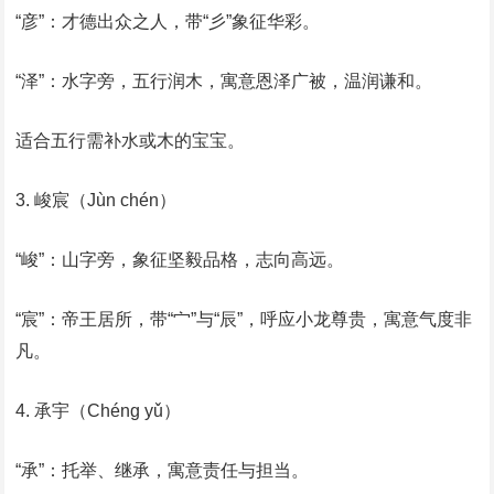
‌“彦”‌：才德出众之人，带“彡”象征华彩。
‌“泽”‌：水字旁，五行润木，寓意恩泽广被，温润谦和。
‌适合五行需补水或木的宝宝‌。
‌3. 峻宸（Jùn chén）‌
‌“峻”‌：山字旁，象征坚毅品格，志向高远。
‌“宸”‌：帝王居所，带“宀”与“辰”，呼应小龙尊贵，寓意气度非
凡。
‌4. 承宇（Chéng yǔ）‌
‌“承”‌：托举、继承，寓意责任与担当。