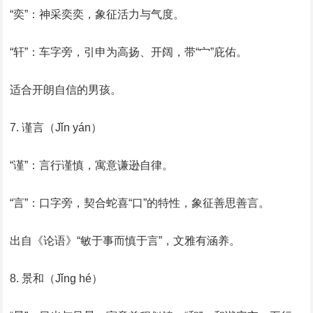
‌“奕”‌：神采奕奕，象征活力与气度。
‌“轩”‌：车字旁，引申为高扬、开阔，带“宀”庇佑。
‌适合开朗自信的男孩‌。
‌7. 谨言（Jǐn yán）‌
‌“谨”‌：言行谨慎，寓意谦逊自律。
‌“言”‌：口字旁，契合蛇喜“口”的特性，象征善思善言。
‌出自《论语》“敏于事而慎于言”‌，文雅有涵养。
‌8. 景和（Jǐng hé）‌