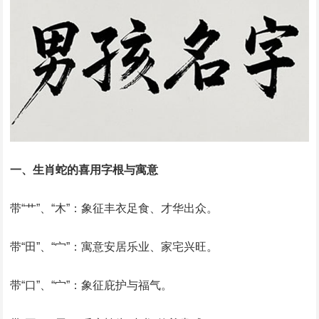
‌一、生肖蛇的喜用字根与寓意‌
‌带“艹”、“木”‌：象征丰衣足食、才华出众。
‌带“田”、“宀”‌：寓意安居乐业、家宅兴旺。
‌带“口”、“宀”‌：象征庇护与福气。