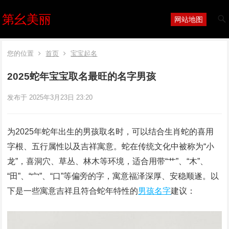
第幺美丽
网站地图
您的位置
首页
宝宝起名
2025蛇年宝宝取名最旺的名字男孩
发布于 2025年3月23日 23:20
为2025年蛇年出生的男孩取名时，可以结合生肖蛇的喜用
字根、五行属性以及吉祥寓意。蛇在传统文化中被称为“小
龙”，喜洞穴、草丛、林木等环境，适合用带“艹”、“木”、
“田”、“宀”、“口”等偏旁的字，寓意福泽深厚、安稳顺遂。以
下是一些寓意吉祥且符合蛇年特性的
男孩名字
建议：