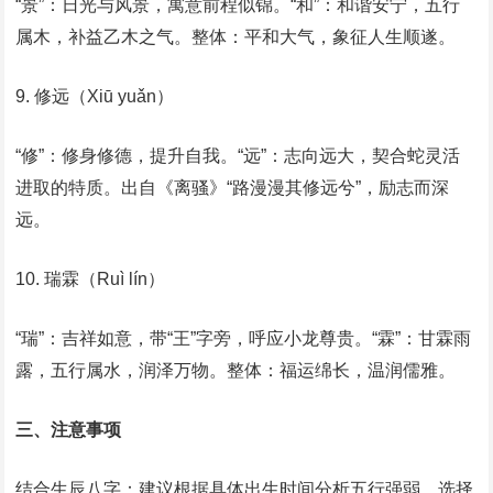
‌“景”‌：日光与风景，寓意前程似锦。‌“和”‌：和谐安宁，五行
属木，补益乙木之气。‌整体‌：平和大气，象征人生顺遂。
‌9. 修远（Xiū yuǎn）‌
‌“修”‌：修身修德，提升自我。‌“远”‌：志向远大，契合蛇灵活
进取的特质。‌出自《离骚》“路漫漫其修远兮”‌，励志而深
远。
‌10. 瑞霖（Ruì lín）‌
‌“瑞”‌：吉祥如意，带“王”字旁，呼应小龙尊贵。‌“霖”‌：甘霖雨
露，五行属水，润泽万物。‌整体‌：福运绵长，温润儒雅。
‌三、注意事项‌
‌结合生辰八字‌：建议根据具体出生时间分析五行强弱，选择