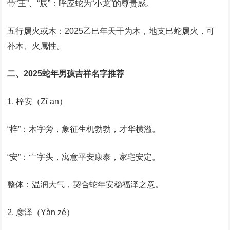
‌带“王”、“辰”‌：呼应蛇为“小龙”的尊贵感。
‌五行属火或木‌：2025乙巳年天干为木，地支巳蛇属火，可
补木、火属性。
‌二、2025蛇年男孩吉祥名字推荐‌
‌1. 梓安（Zǐ ān）‌
‌“梓”‌：木字旁，象征生机勃勃，才华横溢。
‌“安”‌：宀字头，寓意平安康泰，家宅安定。
‌整体‌：温润大气，契合蛇年安稳福泽之意。
‌2. 彦泽（Yàn zé）‌