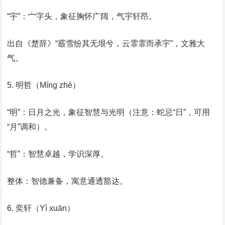
‌“宇”‌：宀字头，象征胸怀广阔，气宇轩昂。
‌出自《楚辞》“霰雪纷其无垠兮，云霏霏而承宇”‌，文雅大
气。
‌5. 明哲（Míng zhé）‌
‌“明”‌：日月之光，象征智慧与光明（注意：蛇忌“日”，可用
“月”调和）。
‌“哲”‌：智慧卓越，学识深厚。
‌整体‌：智德兼备，寓意通透豁达。
‌6. 奕轩（Yì xuān）‌