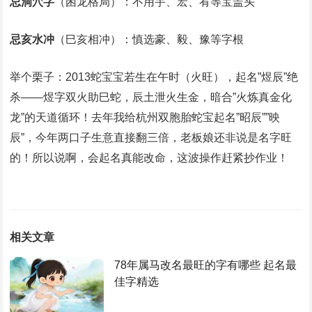
忌洞穴字
（困龙格局）：不用宇、宏、宥等宝盖头
忌亥水冲
（巳亥相冲）：慎选豪、毅、豫等字根
举个栗子：2013蛇宝宝若生在午时（火旺），起名”煜辰”绝
杀——煜字双火助巳蛇，辰土泄火生金，暗合”火炼真金化
龙”的天道循环！去年我给杭州双胞胎蛇宝起名”昭辰””映
辰”，今年两口子生意直接翻三倍，老板娘还非说是名字旺
的！所以说啊，会起名真能改命，这波操作赶紧抄作业！
相关文章
78年属马改名最旺的字有哪些 起名最
佳字精选