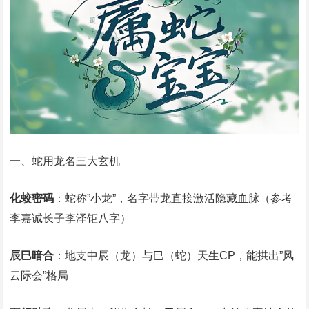
一、蛇用龙名三大玄机
化蛟密码
：蛇称”小龙”，名字带龙直接激活隐藏血脉（参考
李嘉诚长子李泽钜八字）
辰巳暗合
：地支中辰（龙）与巳（蛇）天生CP，能拱出”风
云际会”格局