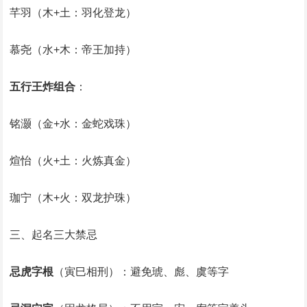
芊羽（木+土：羽化登龙）
慕尧（水+木：帝王加持）
五行王炸组合
：
铭灏（金+水：金蛇戏珠）
煊怡（火+土：火炼真金）
珈宁（木+火：双龙护珠）
三、起名三大禁忌
忌虎字根
（寅巳相刑）：避免琥、彪、虞等字