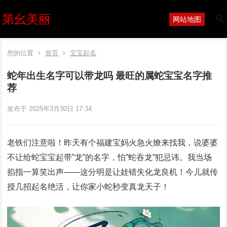
第幺美丽
网站地图
您的位置
首页
宝宝起名
蛇年出生名字可以带龙吗 最旺的属蛇宝宝名字推
荐
发布于 2025年3月30日 17:34
老铁们注意啦！昨天有个福建宝妈火急火燎来找我，说婆婆
不让给蛇宝宝起带”龙”的名字，怕”蛇吞龙”犯忌讳。我当场
掐指一算笑出声——这分明是让娃错失化龙良机！今儿就传
授几招起名绝活，让你家小蛇秒变真龙天子！