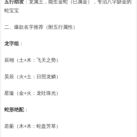
五行助攻
：龙属土，能生金蛇（巳属金），专治八字缺金的
蛇宝宝
二、爆款名字推荐（附五行属性）
龙字组
：
辰翊（土+木：飞天之势）
昊辰（火+土：日照龙鳞）
星璇（金+火：龙吐珠光）
蛇形绝配
：
若蘅（木+木：蛇盘芳草）