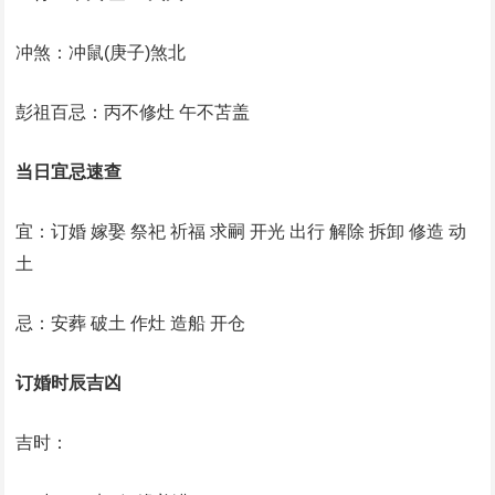
冲煞：冲鼠(庚子)煞北
彭祖百忌：丙不修灶 午不苫盖
当日宜忌速查
宜：订婚 嫁娶 祭祀 祈福 求嗣 开光 出行 解除 拆卸 修造 动
土
忌：安葬 破土 作灶 造船 开仓
订婚时辰吉凶
吉时：