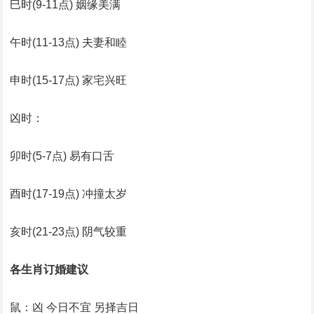
巳时(9-11点) 姻缘美满
午时(11-13点) 夫妻和睦
申时(15-17点) 家宅兴旺
凶时：
卯时(5-7点) 易有口舌
酉时(17-19点) 冲撞太岁
亥时(21-23点) 阴气较重
各生肖订婚建议
鼠：凶 今日不宜 另择吉日