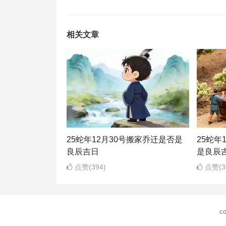
相关文章
25蛇年12月30号搬家乔迁是否是
25蛇年
良辰吉日
是良辰
点赞(394)
点赞(3
co