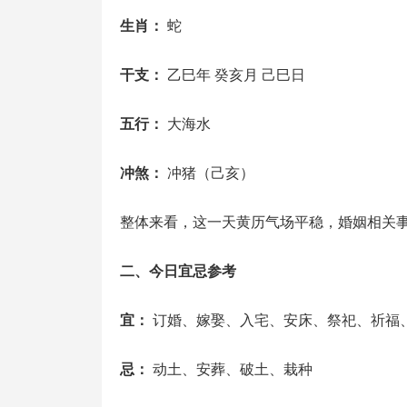
生肖：
蛇
干支：
乙巳年 癸亥月 己巳日
五行：
大海水
冲煞：
冲猪（己亥）
整体来看，这一天黄历气场平稳，婚姻相关
二、今日宜忌参考
宜：
订婚、嫁娶、入宅、安床、祭祀、祈福
忌：
动土、安葬、破土、栽种