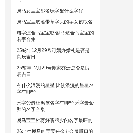
属马女宝宝起名璟字配什么字好
属马宝宝取名带草字头的字女孩取名
珺字适合马宝宝取名吗 适合马宝宝的
名字合集
25蛇年12月29号订婚办婚礼是否是
良辰吉日
25蛇年12月29号搬家乔迁是否是良
辰吉日
有什么浪漫的星星 比较浪漫的星星名
字有哪些
禾字旁最旺男孩名字有哪些 禾字最聚
财的名字合集
属马宝宝姓蒋好听稀少的名字最旺的
26出生属马的宝宝缺金补金最顺口的