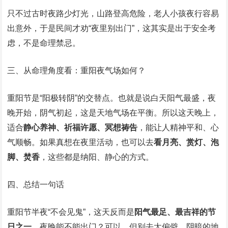
只不过古时夜路少灯光，山路登高危险，老人小孩夜行容易
出意外，于是民间才劝“夜里别出门”，这其实是出于安全考
虑，不是命理禁忌。
三、从命理角度看：重阳夜气场如何？
重阳节是“阳极转阴”的交替点。也就是说白天阳气最盛，夜
晚开始，阴气初起，这是天地气场在平衡。所以这天晚上，
适合
静心养神、祈福许愿、冥想祷告
，能让人精神平和、心
气顺畅。如果真想在夜里活动，也可以去
看月亮、赏灯、泡
脚、焚香
，这些都是纳阳、静心的方式。
四、总结一句话
重阳节半夜“不会见鬼”，这天反而是
阳气最足、最吉祥的节
日之一
。夜晚能不能出门？可以，但别去太偏僻、阴暗的地