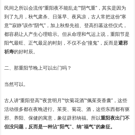
民间之所以会流传“重阳夜不能乱走”“阴气重”，其实是因为
到了九月，秋气肃杀、日落早、夜风凉，古人常把这份“寒
意”“寂静”误作“阴气”，加上秋祭先祖、登高扫墓这些仪式，
都容易让人产生心理暗示。但从命理和气运上说，重阳节是
阳气最旺、正气最足的时刻，不仅不会“撞鬼”，反而是
避邪
祈寿
的好时辰。
二、那重阳节晚上可以出门吗？
当然可以。
古人讲“重阳登高”“夜赏明月”“饮菊花酒”“佩茱萸香囊”，这些
活动很多都在夜晚进行。茱萸、菊花、酒，这些东西都有驱
邪、养阳、保健的寓意，象征辟邪纳福。所以
重阳夜出门不
但没问题，反而是一种沾“阳气”、纳“福气”的象征。