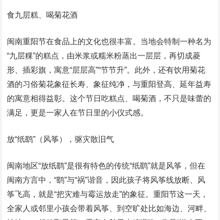
食九层糕、喝菊花酒
闽南重阳节在食品上的文化也很丰富。当地会特制一种名为
“九层粿”的糕点，由米浆或糯米粉蒸出一层层，再切成菱
形、插彩旗，寓意“层层高”“节节升”。此外，还有饮用菊花
酒的习俗菊花象征长寿、象征纯净，与重阳登高、延年益寿
的寓意相得益彰。这个节日吃糕点、喝菊酒，不只是味蕾的
满足，更是一家人在节日里的小仪式感。
放“纸鹞”（风筝），驱灾散旧气
闽南地区“放纸鹞”是很有特色的传统“纸鹞”就是风筝，但在
闽南方言中，“鹞”与“祸”谐音，因此孩子将风筝线放断、风
筝飞高，就是“把灾难与霉运放走”的象征。重阳节这一天，
全家人或邻里小孩会带着风筝、到空旷处比如海边、河畔、