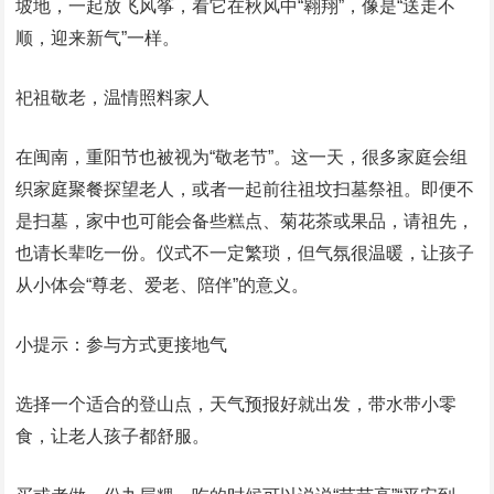
坡地，一起放飞风筝，看它在秋风中“翱翔”，像是“送走不
顺，迎来新气”一样。
祀祖敬老，温情照料家人
在闽南，重阳节也被视为“敬老节”。这一天，很多家庭会组
织家庭聚餐探望老人，或者一起前往祖坟扫墓祭祖。即便不
是扫墓，家中也可能会备些糕点、菊花茶或果品，请祖先，
也请长辈吃一份。仪式不一定繁琐，但气氛很温暖，让孩子
从小体会“尊老、爱老、陪伴”的意义。
小提示：参与方式更接地气
选择一个适合的登山点，天气预报好就出发，带水带小零
食，让老人孩子都舒服。