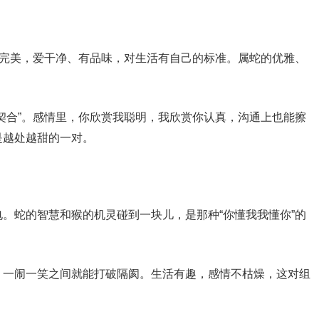
求完美，爱干净、有品味，对生活有自己的标准。属蛇的优雅、
契合”。感情里，你欣赏我聪明，我欣赏你认真，沟通上也能擦
是越处越甜的一对。
。蛇的智慧和猴的机灵碰到一块儿，是那种“你懂我我懂你”的
，一闹一笑之间就能打破隔阂。生活有趣，感情不枯燥，这对组