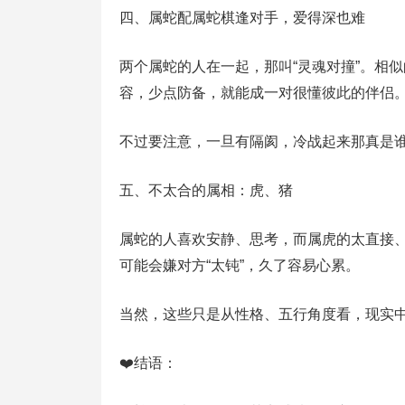
四、属蛇配属蛇棋逢对手，爱得深也难
两个属蛇的人在一起，那叫“灵魂对撞”。相
容，少点防备，就能成一对很懂彼此的伴侣
不过要注意，一旦有隔阂，冷战起来那真是
五、不太合的属相：虎、猪
属蛇的人喜欢安静、思考，而属虎的太直接
可能会嫌对方“太钝”，久了容易心累。
当然，这些只是从性格、五行角度看，现实
❤️结语：