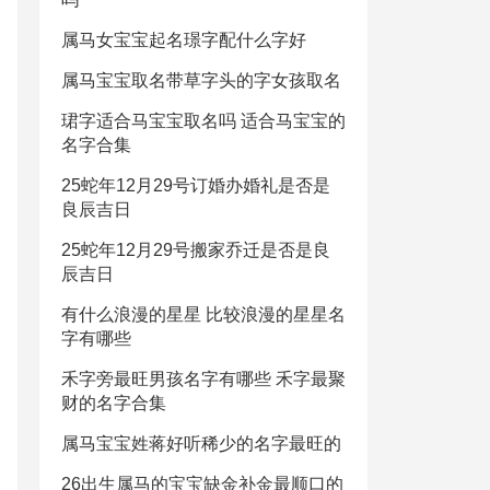
属马女宝宝起名璟字配什么字好
属马宝宝取名带草字头的字女孩取名
珺字适合马宝宝取名吗 适合马宝宝的
名字合集
25蛇年12月29号订婚办婚礼是否是
良辰吉日
25蛇年12月29号搬家乔迁是否是良
辰吉日
有什么浪漫的星星 比较浪漫的星星名
字有哪些
禾字旁最旺男孩名字有哪些 禾字最聚
财的名字合集
属马宝宝姓蒋好听稀少的名字最旺的
26出生属马的宝宝缺金补金最顺口的