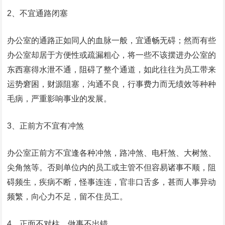
2、不宜通路闭塞
办公室的通路正如同人的血脉一般，宜通畅无碍；然而有些
办公室却居于方便性或疏漏粗心，将一些不该摆进办公室的
东西塞得水泄不通，阻碍了整个通道，如此往往为员工带来
运势窘困，财源阻塞，沟通不良，行事费力而无绩效等种种
毛病，严重影响事业的发展。
3、正前方不宜有冲煞
办公室正前方不宜逢各种冲煞，路冲煞、电杆煞、大树煞、
尖角煞等。否则单位内的员工或主管不但容易诸事不顺，阻
碍频生，疾病不断，怪事连连，官非口舌多，甚而人事异动
频繁，向心力不足，留不住员工。
4、正面不对柱，做事不出错