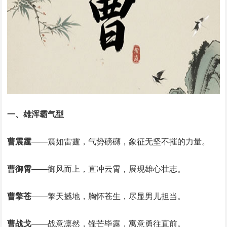
一、雄浑霸气型
曹震霆
‌——震如雷霆，气势磅礴，象征无坚不摧的力量。‌
曹御霄
‌——御风而上，直冲云霄，展现雄心壮志。‌
曹擎苍
‌——擎天撼地，胸怀苍生，尽显男儿担当。‌
曹战戈
‌——战意凛然，锋芒毕露，寓意勇往直前。