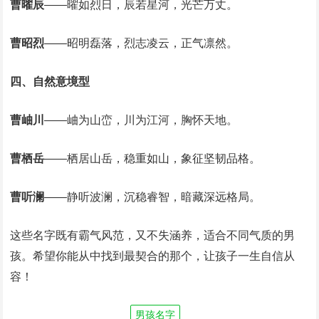
曹曜辰
‌——曜如烈日，辰若星河，光芒万丈。‌
曹昭烈
‌——昭明磊落，烈志凌云，正气凛然。
四、自然意境型
曹岫川
‌——岫为山峦，川为江河，胸怀天地。‌
曹栖岳
‌——栖居山岳，稳重如山，象征坚韧品格。‌
曹听澜
‌——静听波澜，沉稳睿智，暗藏深远格局。
这些名字既有霸气风范，又不失涵养，适合不同气质的男
孩。希望你能从中找到最契合的那个，让孩子一生自信从
容！
男孩名字