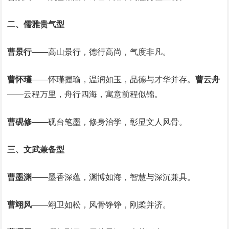
二、儒雅贵气型
曹景行
‌——高山景行，德行高尚，气度非凡。‌
曹怀瑾
‌——怀瑾握瑜，温润如玉，品德与才华并存。‌
曹云舟
——云程万里，舟行四海，寓意前程似锦。‌
曹砚修
‌——砚台笔墨，修身治学，彰显文人风骨。
三、文武兼备型
曹墨渊
‌——墨香深蕴，渊博如海，智慧与深沉兼具。‌
曹翊风
‌——翊卫如松，风骨铮铮，刚柔并济。‌