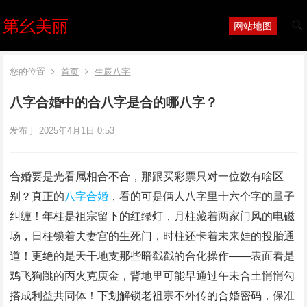
第幺美丽
网站地图
您的位置
首页
生辰八字
八字合婚中的合八字是合的哪八字？
发布于 2025年4月1日 0:53
合婚要是光看属相合不合，那跟买彩票只对一位数有啥区
别？真正的
八字合婚
，看的可是俩人八字里十六个字的量子
纠缠！年柱是祖宗留下的红绿灯，月柱藏着两家门风的电磁
场，日柱锁着夫妻宫的生死门，时柱还卡着未来娃的投胎通
道！更绝的是天干地支那些暗戳戳的合化操作——表面看是
鸡飞狗跳的丙火克庚金，背地里可能早通过午未合土悄悄勾
搭成利益共同体！下划解锁老祖宗不外传的合婚密码，保准