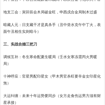
地支三会：寅卯辰会木局破金旺，申酉戌合金局制木过盛
暗藏人元：日支藏干才是真杀手（丑中癸水克午中丁火，表
面午丑相生实则暗斗）
三、实战合婚三把刀
调候互补：冬生寒命配夏生暖局（壬水女寒冻需丙火男暖
局）
十神呼应：官星男配印星女（甲木男官杀旺要辛金女印星化
煞）
大运纠缠：未来十年运势要同步（女方走食伤运男方须有财
星承接）