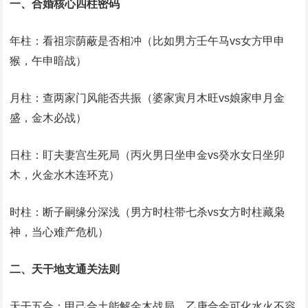
一、合婚核心四柱密码
年柱：看祖宗荫蔽是否相冲（比如男方壬午马vs女方甲申
猴，午申暗战）
月柱：查两家门风能否共振（婆家寅月木旺vs娘家申月金
盛，金木必战）
日柱：盯夫妻宫生死局（丙火男日坐申金vs癸水女日坐卯
木，火金水木连环克）
时柱：断子嗣缘分深浅（男方时柱带七杀vs女方时柱藏枭
神，当心难产危机）
二、天干地支通关法则
天干五合：甲己合土能解金木战局，乙庚合金可化水火不容