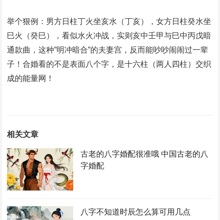
举个狠例：男方日柱丁火坐亥水（丁亥），女方日柱癸水坐
巳火（癸巳），看似水火冲战，实则亥中壬甲与巳中丙戊暗
通款曲，这种”明冲暗合”的夫妻宫，反而能吵吵闹闹过一辈
子！合婚看的不是表面八个字，是十六柱（两人四柱）交织
成的能量网！
相关文章
古老的八字婚配很准哦 中国古老的八
字婚配
八字不知道时辰怎么算可用几点