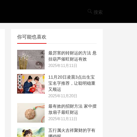
搜索
你可能也喜欢
最厉害的转财运的方法 悬
挂葫芦催旺财运有效
2025年11月11日
11月20日凌晨3点出生宝
宝名字推荐，让聪明稳重
又顺运
2025年11月20日
最有效的招财方法 家中摆
放扇子最旺财运
2025年11月11日
五行属火吉祥聚财的字有
哪些呢