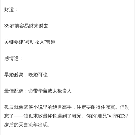
‌财运‌：
35岁前容易财来财去
关键要建”被动收入”管道
‌感情运‌：
早婚必离，晚婚可稳
最佳配偶：命带华盖或太极贵人
孤辰就像武侠小说里的绝世高手，注定要耐得住寂寞。但别
忘了——独孤求败最终也遇到了雕兄。你的”雕兄”可能在37
岁后的天喜流年出现。