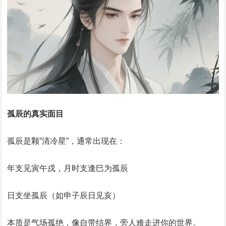
孤辰的真实面目
孤辰是颗”清冷星”，通常出现在：
年支见寅午戌，月时支逢巳为孤辰
日支坐孤辰（如申子辰日见亥）
本质是气场孤绝，像自带结界，旁人难走进你的世界。