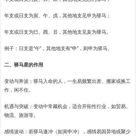
‌年支或日支为寅、午、戌‌，其他地支见‌申‌为驿马；
‌年支或日支为巳、酉、丑‌，其他地支见‌亥‌为驿马。
‌例子‌：日支是“午”，其他地支有“申”，则申为驿马。
‌二、驿马星的作用‌
‌变动与奔波‌：驿马入命的人，一生易频繁出差、搬家或换工
作，闲不住。
‌机遇与突破‌：变动中常藏机会，适合开拓性行业，如贸易、
物流、旅游等。
‌感情波动‌：若驿马逢冲（如寅申冲），感情易因异地或聚少