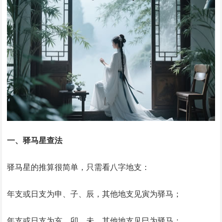
‌一、驿马星查法‌
驿马星的推算很简单，只需看八字地支：
‌年支或日支为申、子、辰‌，其他地支见‌寅‌为驿马；
‌年支或日支为亥、卯、未‌，其他地支见‌巳‌为驿马；