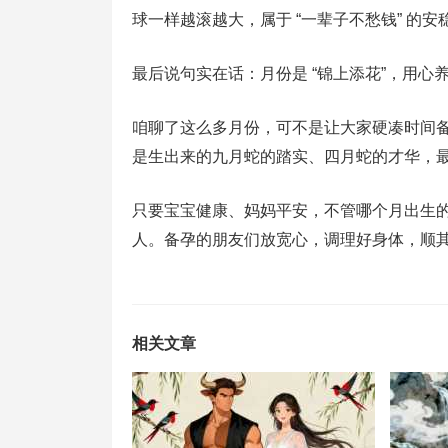
球一样越滚越大，属于 “一辈子不愁钱” 的安
最后说句实在话：月份是 “锦上添花”，用心养才
咱聊了这么多月份，可不是让大家硬凑时间备孕
是生出来的九月蛇的踏实、四月蛇的才华，
只要宝宝健康、妈妈平安，不管哪个月出生
人。备孕的朋友们放宽心，调理好身体，顺
相关文章