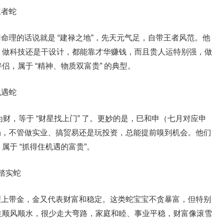
王者蛇
用命理的话说就是 “建禄之地”，先天元气足，自带王者风范。他
、做科技还是干设计，都能靠才华赚钱，而且贵人运特别强，做
，属于 “精神、物质双富贵” 的典型。
机遇蛇
为财，等于 “财星找上门” 了。更妙的是，巳和申（七月对应申
磁场，不管做实业、搞贸易还是玩投资，总能提前嗅到机会。他们
于 “抓得住机遇的富贵”。
的踏实蛇
命理上带金，金又代表财富和稳定。这类蛇宝宝不贪暴富，但特别
生顺风顺水，很少走大弯路，家庭和睦、事业平稳，财富像滚雪