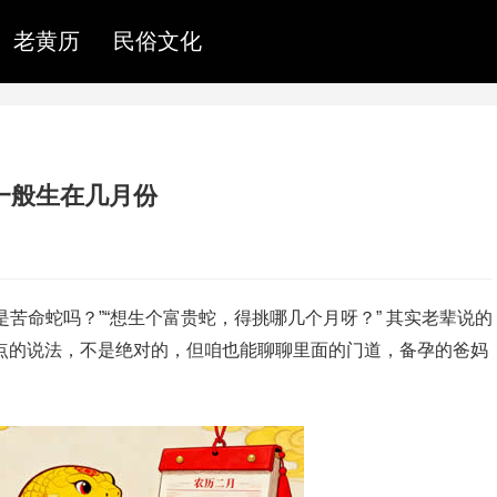
老黄历
民俗文化
一般生在几月份
苦命蛇吗？”“想生个富贵蛇，得挑哪几个月呀？” 其实老辈说的
节特点的说法，不是绝对的，但咱也能聊聊里面的门道，备孕的爸妈