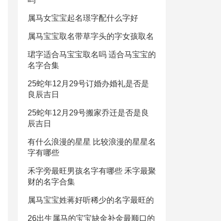
属马女宝宝起名璟字配什么字好
属马宝宝取名带草字头的字女孩取名
珺字适合马宝宝取名吗 适合马宝宝的
名字合集
25蛇年12月29号订婚办婚礼是否是
良辰吉日
25蛇年12月29号搬家乔迁是否是良
辰吉日
有什么浪漫的星星 比较浪漫的星星名
字有哪些
禾字旁最旺男孩名字有哪些 禾字最聚
财的名字合集
属马宝宝姓蒋好听稀少的名字最旺的
26出生属马的宝宝缺金补金最顺口的