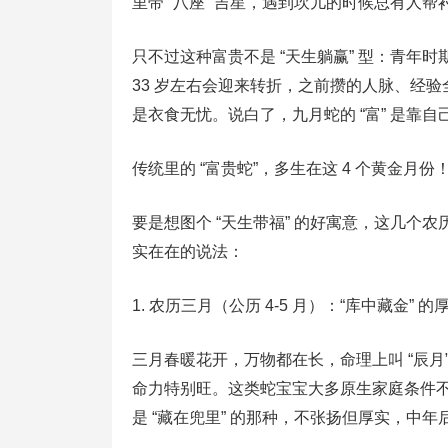
里带 “八座” 吉星，遇到坎儿的时候总有人帮
只不过这种富贵不是 “天生躺赢” 型：青年
33 岁左右会迎来转折，之前攒的人脉、经验
是衣食无忧。说白了，九月蛇的 “富” 是靠
传统里的 “富贵蛇”，多生在这 4 个黄金月份
要是想图个 “天生带福” 的好寓意，这几个
实在在的说法：
1. 农历三月（公历 4-5 月）：“库中藏金” 的
三月春暖花开，万物都在长，命理上叫 “辰月”，
命力特别旺。这类蛇宝宝大多原生家庭条件
是 “藏在兜里” 的那种，不张扬但厚实，中年