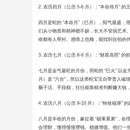
2. 农历四月（公历 5-6 月）：“本命得月” 的
四月是蛇的 “本命月”（巳月），阳气最盛，
们从小物质和精神都不缺，长大不管搞艺术
啥都有人帮衬。感情上也顺，能找到合拍的伴侣
3. 农历七月（公历 8-9 月）：“财星高照” 的
七月是金气最旺的月份，而蛇的 “巳火” 以金
月）是 “六合”，所以这类蛇宝宝自带贵人
脑子活、手段稳，往往能靠精准判断赚大钱，属
4. 农历八月（公历 9-10 月）：“秋收稳厚” 
八月是丰收的月份，象征着 “硕果累累”，
会理财，懂得慢慢攒钱、稳健增值。他们一