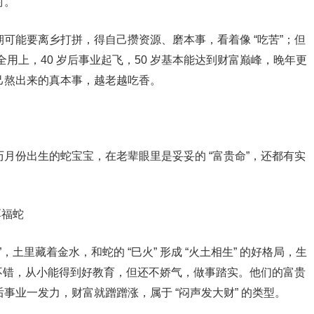
衬。
时期可能要离乡打拼，得自己攒资源、磨本事，看着像 “吃苦”；但
全用上，40 岁后事业起飞，50 岁基本能达到财富巅峰，晚年更
自己熬出来的真本事，越老越吃香。
！
农历月份出生的蛇宝宝，在老辈眼里是妥妥的 “富贵命”，还都有实
厚福蛇
土里藏着金水，和蛇的 “巳火” 形成 “火土相生” 的好格局，生
不错，从小能得到好教育，但还不娇气，做事踏实。他们的富贵
后事业一发力，财富就蹭蹭涨，属于 “闷声发大财” 的类型。