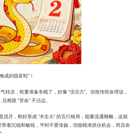
器晚成的隐富蛇”！
天气转凉，蛇要准备冬眠了，好像 “没活力”。但按传统命理说，
，压根跟 “苦命” 不沾边。
是戌月，刚好形成 “木生火” 的五行格局，能量流通顺畅，这就
性格里带着沉稳和敏锐，平时不爱张扬，但能精准抓住机会，而且命