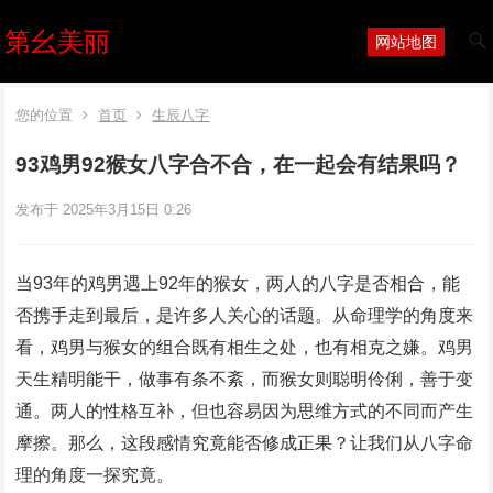
第幺美丽
网站地图
您的位置
首页
生辰八字
93鸡男92猴女八字合不合，在一起会有结果吗？
发布于 2025年3月15日 0:26
当93年的鸡男遇上92年的猴女，两人的八字是否相合，能
否携手走到最后，是许多人关心的话题。从命理学的角度来
看，鸡男与猴女的组合既有相生之处，也有相克之嫌。鸡男
天生精明能干，做事有条不紊，而猴女则聪明伶俐，善于变
通。两人的性格互补，但也容易因为思维方式的不同而产生
摩擦。那么，这段感情究竟能否修成正果？让我们从八字命
理的角度一探究竟。