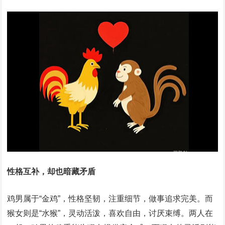
性格互补，却也暗藏矛盾
鸡男属于“金鸡”，性格坚韧，注重细节，做事追求完美。而
猴女则是“水猴”，灵动活泼，喜欢自由，讨厌束缚。两人在