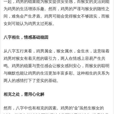
一起，鸡男的稳重能为猴女提供安全感，而猴女的灵活则能
为鸡男的生活增添乐趣。然而，鸡男的严谨与猴女的随性之
间，难免会产生矛盾。鸡男可能会觉得猴女不够踏实，而猴
女则可能认为鸡男太过死板。
八字相生，情感基础稳固
从八字五行来看，鸡男属金，猴女属水，金生水，这意味着
鸡男对猴女有着天然的吸引力，两人在情感上容易产生共
鸣。鸡男的稳重与责任感会让猴女感到安心，而猴女的聪明
与幽默也能让鸡男的生活更加丰富多彩。这种相生的关系为
两人的感情打下了坚实的基础。
相克之处，需用心化解
然而，八字中也有相克的因素。鸡男的“金”虽然生猴女的