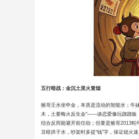
五行暗战：金沉土里火冒烟
猴哥壬水坐申金，本质是流动的智能水；牛妹
木，土要晦火反生金”——谈恋爱像玩跷跷板，
结合反而能避开前任劫；但要是猴哥2013蛇
丑暗拱子水，吵架时多提“钱”字，保证熄火