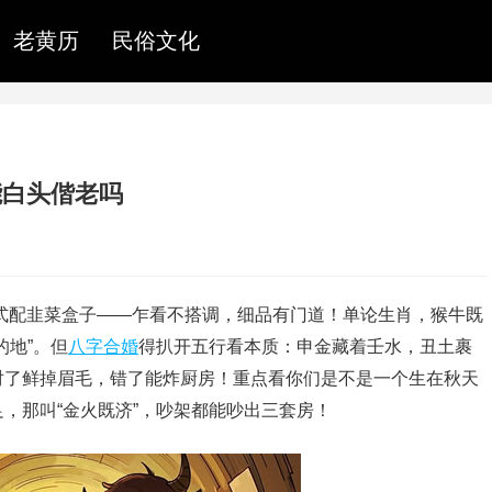
老黄历
民俗文化
能白头偕老吗
美式配韭菜盒子——乍看不搭调，细品有门道！单论生肖，猴牛既
的地”。但
八字合婚
得扒开五行看本质：申金藏着壬水，丑土裹
对了鲜掉眉毛，错了能炸厨房！重点看你们是不是一个生在秋天
，那叫“金火既济”，吵架都能吵出三套房！