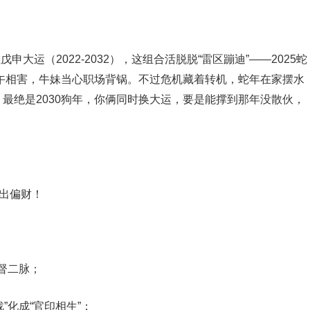
戊申大运（2022-2032），这组合活脱脱“雷区蹦迪”——2025蛇
丑午相害，牛妹当心职场背锅。不过危机藏着转机，蛇年在家摆水
最绝是2030狗年，你俩同时换大运，要是能撑到那年没散伙，
刑出偏财！
任督二脉；
”化成“官印相生”；