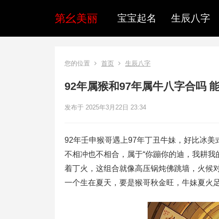
第幺美丽
宝宝起名
生辰八字
您的位置
首页
生辰八字
92年属猴和97年属牛八字合吗 
发布于 2025年3月22日 23:34
92年壬申猴哥遇上97年丁丑牛妹，好比冰
不相冲也不相合，属于“你蹦你的迪，我耕我
着丁火，这组合就像高压锅炖佛跳墙，火候
一个生在夏天，要是猴哥秋金旺，牛妹夏火足