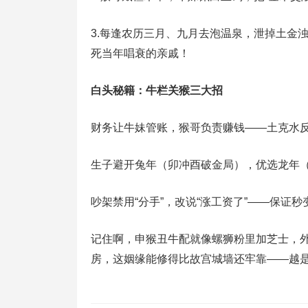
3.每逢农历三月、九月去泡温泉，泄掉土金
死当年唱衰的亲戚！
白头秘籍：牛栏关猴三大招
财务让牛妹管账，猴哥负责赚钱——土克水
生子避开兔年（卯冲酉破金局），优选龙年
吵架禁用“分手”，改说“涨工资了”——保证秒
记住啊，申猴丑牛配就像螺狮粉里加芝士，
房，这姻缘能修得比故宫城墙还牢靠——越