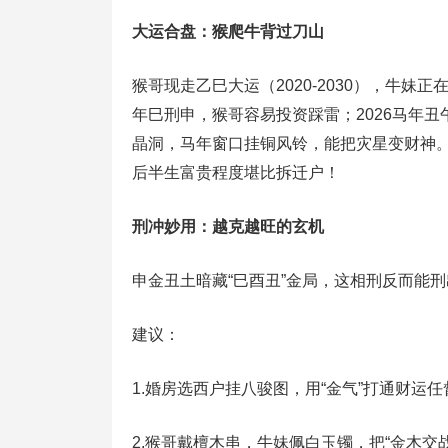
大运合盘：猴爬牛背过刀山
猴哥现走乙巳大运（2020-2030），牛妹正在
年巳刑申，猴哥容易投资踩雷；2026马年
晶洞，马年窗口挂铜风铃，能把灾星变财神。
后半生富贵程度堪比拆迁户！
刑冲妙用：越克越旺的玄机
申金丑土暗藏“巳酉丑”金局，这相刑反而能
建议：
1.婚房选西户挂八骏图，用“金气”打通财运
2.猴哥戴檀木串，牛妹佩白玉镯，把“金木交战