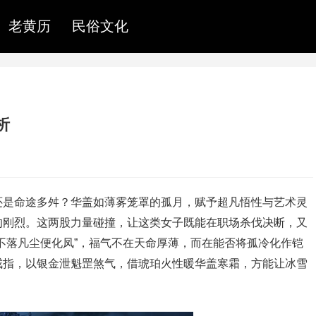
老黄历
民俗文化
析
还是命途多舛？华盖如薄雾笼罩的孤月，赋予超凡悟性与艺术灵
的刚烈。这两股力量碰撞，让这类女子既能在职场杀伐决断，又
不落凡尘便化凤”，福气不在天命厚薄，而在能否将孤冷化作铠
戒指，以银金泄魁罡煞气，借琥珀火性暖华盖寒霜，方能让冰雪