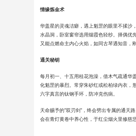
情缘炼金术
华盖星的灵魂洁癖，遇上魁罡的眼里不揉沙，
水晶洞，卧室窗帘选用烟霞色轻纱。择偶优
又能点燃命主内心火焰，如同古琴遇知音，
通关秘钥
每月初一、十五用桂花泡澡，借木气疏通华盖
化魁罡的暴烈。常穿朱砂红或松柏绿内衣，
六字真言的钛钢手环，防冲克伤病。
天命赐予的”双刃剑”，终会劈出专属的通天
会在青灯黄卷中养心性，于红尘烟火里修慈