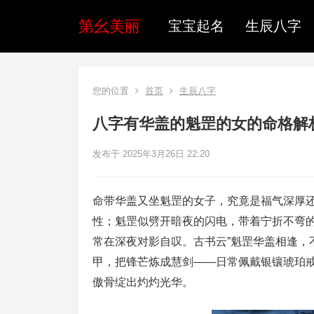
第幺美丽
宝宝起名
生辰八字
您的位置
首页
生辰八字
八字有华盖的魁罡的女的命格解
发布于 2025年3月26日 22:20
命带华盖又坐魁罡的女子，究竟是福气深厚
性；魁罡似劈开暗夜的闪电，带着宁折不弯
常在深夜对影自叹。古书云”魁罡华盖相逢，
甲，把锋芒炼成慧剑——日常佩戴银镶琥珀
傲骨绽出灼灼光华。