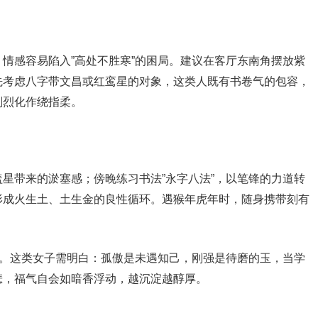
情感容易陷入”高处不胜寒”的困局。建议在客厅东南角摆放紫
先考虑八字带文昌或红鸾星的对象，这类人既有书卷气的包容，
刚烈化作绕指柔。
星带来的淤塞感；傍晚练习书法”永字八法”，以笔锋的力道转
形成火生土、土生金的良性循环。遇猴年虎年时，随身携带刻有
路。这类女子需明白：孤傲是未遇知己，刚强是待磨的玉，当学
悲，福气自会如暗香浮动，越沉淀越醇厚。