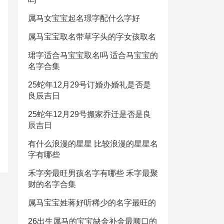
属马女宝宝起名璟字配什么字好
属马宝宝取名带草字头的字女孩取名
珺字适合马宝宝取名吗 适合马宝宝的
名字合集
25蛇年12月29号订婚办婚礼是否是
良辰吉日
25蛇年12月29号搬家乔迁是否是良
辰吉日
有什么浪漫的星星 比较浪漫的星星名
字有哪些
禾字旁最旺男孩名字有哪些 禾字最聚
财的名字合集
属马宝宝姓蒋好听稀少的名字最旺的
26出生属马的宝宝缺金补金最顺口的