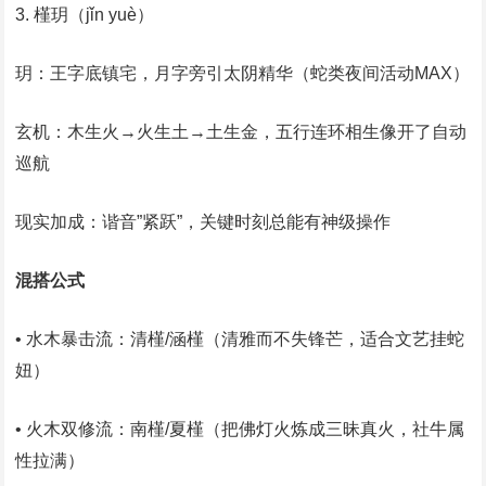
‌3. 槿玥（jǐn yuè）‌
‌玥‌：王字底镇宅，月字旁引太阴精华（蛇类夜间活动MAX）
‌玄机‌：木生火→火生土→土生金，五行连环相生像开了自动
巡航
‌现实加成‌：谐音”紧跃”，关键时刻总能有神级操作
混搭公式
‌• 水木暴击流‌：清槿/涵槿（清雅而不失锋芒，适合文艺挂蛇
妞）
‌• 火木双修流‌：南槿/夏槿（把佛灯火炼成三昧真火，社牛属
性拉满）