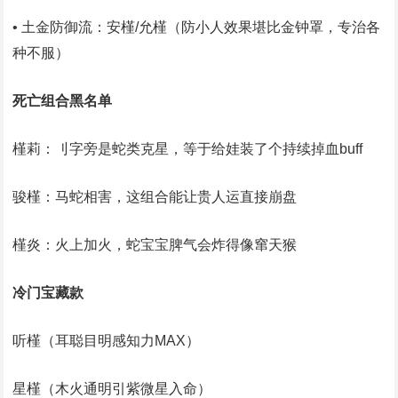
‌• 土金防御流‌：安槿/允槿（防小人效果堪比金钟罩，专治各
种不服）
死亡组合黑名单
‌槿莉‌：刂字旁是蛇类克星，等于给娃装了个持续掉血buff
‌骏槿‌：马蛇相害，这组合能让贵人运直接崩盘
‌槿炎‌：火上加火，蛇宝宝脾气会炸得像窜天猴
冷门宝藏款
‌听槿‌（耳聪目明感知力MAX）
‌星槿‌（木火通明引紫微星入命）