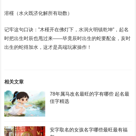
‌溶槿‌（水火既济化解所有劫数）
记牢这句口诀：‌”木槿开在佛灯下，水润火明镇乾坤”‌，起名
时把出生时辰也甩过来——毕竟辰时出生的蛇要配金，亥时
出生的蛇得加水，这才是高端玩家操作！
相关文章
78年属马改名最旺的字有哪些 起名最
佳字精选
安字取名的女孩名字哪些最旺最有福