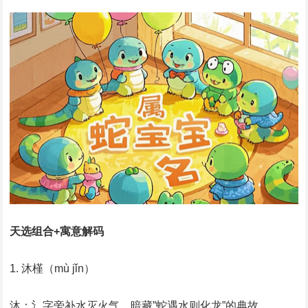
天选组合+寓意解码
‌1. 沐槿（mù jǐn）‌
‌沐‌：氵字旁补水灭火气，暗藏”蛇遇水则化龙”的典故