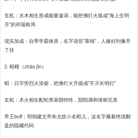
‌玄机‌：水木相生形成能量漩涡，能把佛灯火炼成”海上生明
月”的祥瑞格局
‌现实加成‌：自带学霸体质，名字谐音”慕锦”，人缘好到像开
了挂
‌2. 昭槿（zhāo jǐn）‌
‌昭‌：日字旁烈火添柴，把佛灯火升级成”不灭长明灯”
‌玄机‌：木火相生配蛇类喜阴特性，阴阳调和堪称完美
‌帝王buff‌：明朝建文帝朱允炆小名昭儿，这名字藏着绝境翻
盘的隐藏代码