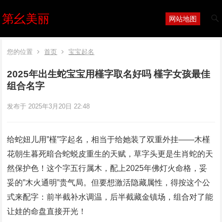
第幺美丽
网站地图
您的位置
首页
宝宝起名
2025年出生蛇宝宝用槿字取名好吗 槿字女孩最佳
组合名字
发布于 2025年3月20日 22:48
给蛇妞儿用”槿”字起名，相当于给她装了‌双重外挂‌——木槿
花朝生暮死暗合蛇蜕皮重生的天赋，草字头更是生肖蛇的天
然保护色！这个字五行属木，配上2025年佛灯火命格，妥
妥的”木火通明”贵气局。但要想激活隐藏属性，得按这个公
式来配字：‌前半截补水调温，后半截藏金镇场‌，组合对了能
让娃的命盘直接开光！