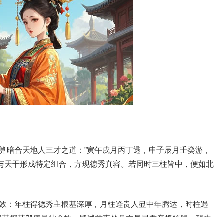
推算暗合天地人三才之道：”寅午戌月丙丁透，申子辰月壬癸游，
与天干形成特定组合，方现德秀真容。若同时三柱皆中，便如北
之效：年柱得德秀主根基深厚，月柱逢贵人显中年腾达，时柱遇