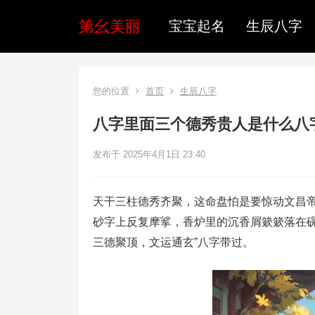
第幺美丽
宝宝起名
生辰八字
您的位置
首页
生辰八字
八字里面三个德秀贵人是什么八
发布于 2025年4月1日 23:40
天干三柱德秀齐聚，这命盘怕是要惊动文昌帝
砂字上反复摩挲，香炉里的沉香屑簌簌落在砚
三德聚顶，文运通玄”八字带过。