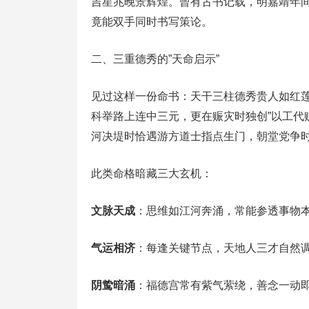
吉星兆晚景辉煌。曾有古书记载，明嘉靖年
竟能双手同时书写策论。
二、三重德秀的”天命启示”
见过这样一份命书：天干三柱德秀贵人如红
科举路上连中三元，更在赈灾时独创”以工代
河决堤时恰遇游方道士指点生门，朝堂党争
此类命格暗藏三大玄机：
文脉天成
‌：思维如江河奔涌，常能参透事物
气运相济
‌：每逢关键节点，天地人三才自然
阴鸷暗涌
‌：福德宫常有紫气萦绕，善念一动