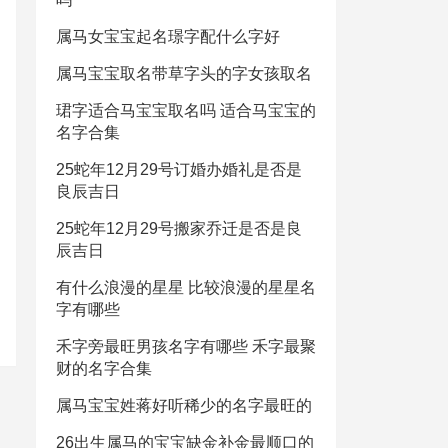
属马女宝宝起名璟字配什么字好
属马宝宝取名带草字头的字女孩取名
珺字适合马宝宝取名吗 适合马宝宝的
名字合集
25蛇年12月29号订婚办婚礼是否是
良辰吉日
25蛇年12月29号搬家乔迁是否是良
辰吉日
有什么浪漫的星星 比较浪漫的星星名
字有哪些
禾字旁最旺男孩名字有哪些 禾字最聚
财的名字合集
属马宝宝姓蒋好听稀少的名字最旺的
26出生属马的宝宝缺金补金最顺口的