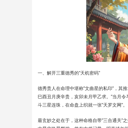
一、解开三重德秀的”天机密码”
德秀贵人在命理中堪称”文曲星的私印”，其
巳酉丑月庚辛贵，亥卯未月甲乙求。”当月令
斗三星连珠，在命盘上织就一张”天罗文网”。
最玄妙之处在于，这种命格自带”三合通关”