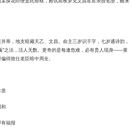
间某探花郎便是此命格，殿试前夜梦见文昌星君亲授笔墨，醒来
莲并蒂，地支暗藏天乙、文昌。命主三岁识千字，七岁通诗韵，
赈”之法，活人无数。更奇的是每逢危难，必有贵人现身——黄
时偏得致仕老臣暗中周全。
本质
调和
即有福报